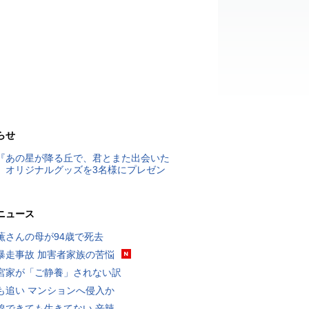
らせ
『あの星が降る丘で、君とまた出会いた
』オリジナルグッズを3名様にプレゼン
ニュース
薫さんの母が94歳で死去
暴走事故 加害者家族の苦悩
宮家が「ご静養」されない訳
も追い マンションへ侵入か
線できても生きてない 辛辣