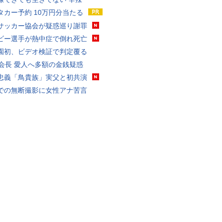
タカー予約 10万円分当たる
サッカー協会が疑惑巡り謝罪
ビー選手が熱中症で倒れ死亡
園初、ビデオ検証で判定覆る
FA会長 愛人へ多額の金銭疑惑
忠義「鳥貴族」実父と初共演
での無断撮影に女性アナ苦言