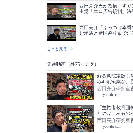
西田亮介氏が指摘「すぐ
主党「エロ広告規制」法
西田亮介「ぶっつけ本番
む矛盾と新区割り案で消
もっと見る
関連動画（外部リンク）
蘇る衆院定数削
み45削減案か。
026/06/05【
西田亮介研究室夜
youtube.com
「主権者教育団
たのは、左右の
か」「アップデート
西田亮介研究室夜
youtube.com