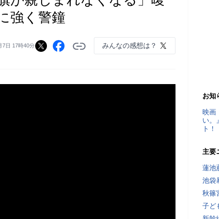
に強く警鐘
みんなの感想は？
月7日 17時40分
お知
映画
い。
ト！
主要
蓮池
池袋
秋篠
子ど
新幹