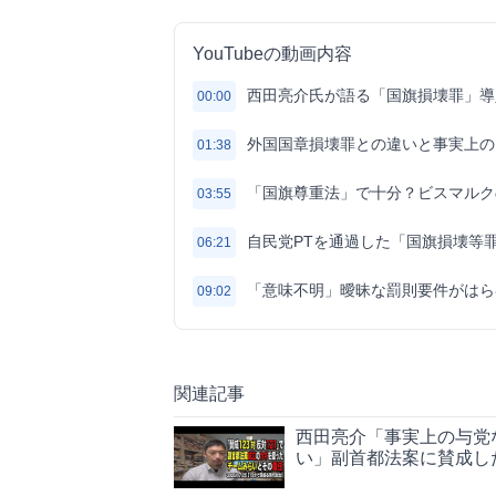
YouTubeの動画内容
西田亮介氏が語る「国旗損壊罪」導
00:00
外国国章損壊罪との違いと事実上の
01:38
「国旗尊重法」で十分？ビスマルク
03:55
自民党PTを通過した「国旗損壊等
06:21
「意味不明」曖昧な罰則要件がはら
09:02
関連記事
西田亮介「事実上の与党
い」副首都法案に賛成し