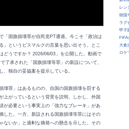
レン
韓国
ラグ
甲子
ネルで「国旗損壊罪が自民党PT通過。今こそ「政治は
FI
る」というビスマルクの言葉を思い出そう。とこ
大倉
ロケ
うですか？ 2026/06/03」を公開した。動画で
）で了承された「国旗損壊等罪」の新設について、
し、独自の妥協案を提示している。
損壊罪」はあるものの、自国の国旗損壊を罰する
が上がっているという背景を説明。しかし、外国
請が必要という事実上の「強力なブレーキ」があ
摘した。一方、新設される国旗損壊等罪にはその
ゃないか」と過剰な摘発への懸念を示した。その