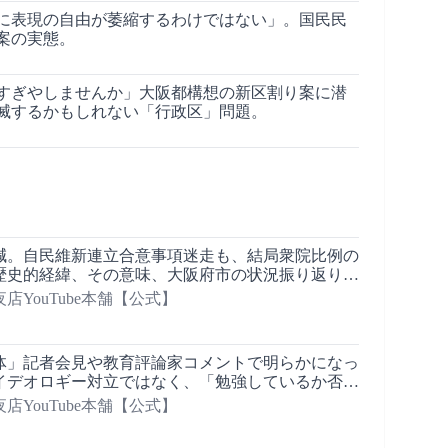
に表現の自由が萎縮するわけではない」。国民民
案の実態。
すぎやしませんか」大阪都構想の新区割り案に潜
滅するかもしれない「行政区」問題。
減。自民維新連立合意事項迷走も、結局衆院比例の
歴史的経緯、その意味、大阪府市の状況振り返り 2
15分で深掘る現代政治】
店YouTube本舗【公式】
体」記者会見や教育評論家コメントで明らかになっ
イデオロギー対立ではなく、「勉強しているか否
しているか、否か」ではないか 2026/06/03
店YouTube本舗【公式】