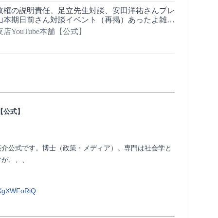
政権の説明責任、足立先生対談、安田洋祐さんプレ
山本期日前さん対談イベント（再掲）あったよ雑談
5 【※ 後半、東浩紀さん電話降臨！！！】
店YouTube本舗【公式】
【公式】
亮介公式です。博士（政策・メディア）。専門は社会学と
が、、、

JXgXWFoRiQ