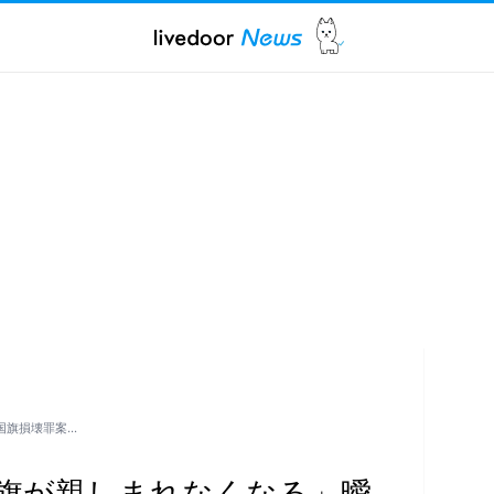
国旗損壊罪案…
旗が親しまれなくなる」曖