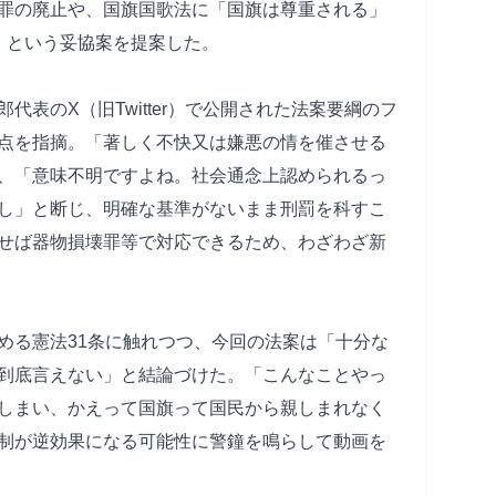
罪の廃止や、国旗国歌法に「国旗は尊重される」
」という妥協案を提案した。
表のX（旧Twitter）で公開された法案要綱のフ
点を指摘。「著しく不快又は嫌悪の情を催させる
、「意味不明ですよね。社会通念上認められるっ
し」と断じ、明確な基準がないまま刑罰を科すこ
せば器物損壊罪等で対応できるため、わざわざ新
める憲法31条に触れつつ、今回の法案は「十分な
到底言えない」と結論づけた。「こんなことやっ
しまい、かえって国旗って国民から親しまれなく
制が逆効果になる可能性に警鐘を鳴らして動画を