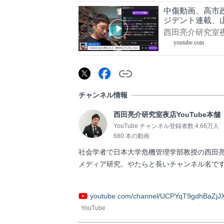
中傷動画、高市
ジデント連載、
2026/06/0
西田亮介研究室夜
youtube.com
チャンネル情報
西田亮介研究室夜店YouTube本舗
YouTube チャンネル登録者数 4.66万人
680 本の動画
社会学者で日本大学危機管理学部教授の西田
メディア研究。やたらと長いチャンネル名です
youtube.com/channel/UCPYqT9gdhBaZj
YouTube