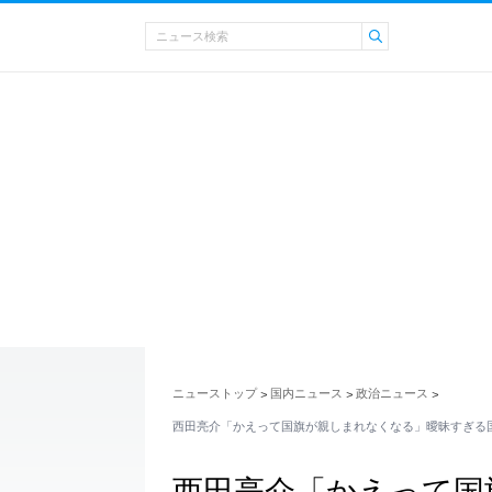
ニューストップ
国内ニュース
政治ニュース
>
>
>
西田亮介「かえって国旗が親しまれなくなる」曖昧すぎる
西田亮介「かえって国