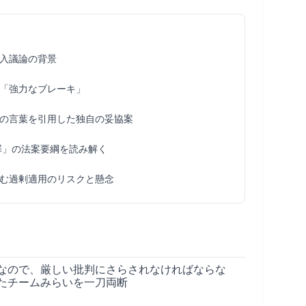
入議論の背景
「強力なブレーキ」
の言葉を引用した独自の妥協案
罪」の法案要綱を読み解く
む過剰適用のリスクと懸念
なので、厳しい批判にさらされなければならな
たチームみらいを一刀両断