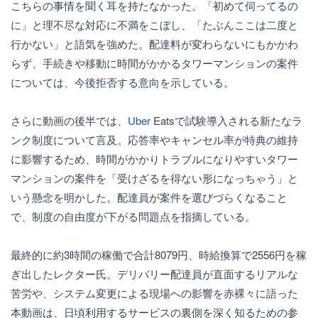
こちらの事情を聞く耳を持たなかった。「初めて伺ってるの
に」と理不尽な対応に不満をこぼし、「たぶんここは二度と
行かない」と語気を強めた。配達料が変わらないにもかかわ
らず、手続きや移動に時間がかかるタワーマンションの案件
については、今後拒否する意向を示している。
さらに動画の後半では、
Uber
Eatsで試験導入される新たなラ
ンク制度について言及。応答率やキャンセル率が特典の維持
に影響するため、時間がかかりトラブルになりやすいタワー
マンションの案件を「受けざるを得ない形になっちゃう」と
いう懸念を明かした。配達員が案件を選びづらくなること
で、制度の自由度が下がる問題点を指摘している。
最終的に約3時間の稼働で合計8079円、時給換算で2556円を稼
ぎ出したレクター氏。デリバリー配達員が直面するリアルな
苦労や、システム変更による現場への影響を赤裸々に語った
本動画は、日頃利用するサービスの裏側を深く知るための参