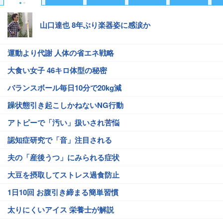
山口達也 8年ぶり楽器姿に感涙か
運動より代謝 人体の省エネ戦略
大食い女子 46キロ体型の秘密
バランスボール毎日10分で20kg減
躁状態引き起こしかねないNG行動
アトピーで「汚い」扱いされ苦悩
認知症研究で「音」注目される
夫の「産後うつ」にみられる症状
大豆を摂取してストレス過食防止
1日10回 お腹引き締まる簡単習慣
太りにくいアイス 栄養士が解説