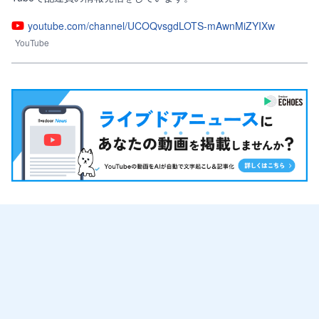
youtube.com/channel/UCOQvsgdLOTS-mAwnMiZYIXw
YouTube