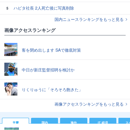
ハビタ社長 2人死亡後に写真削除
5
国内ニュースランキングをもっと見る
画像アクセスランキング
客を閉め出します SAで徹底対策
中日が新庄監督招聘を検討か
りくりゅうに「そろそろ飽きた」
画像アクセスランキングをもっと見る
主要
国内
海外
IT 経済
ス