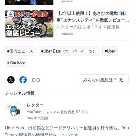
youtu.be
【2年以上使用！】あさひの電動自転
車"エナシスシティ"を徹底レビュー！
唯一のデメリットも紹介します【Uber
レクターの語り場 / スキマ配達員
Eats配達員】
youtu.be
#国内ニュース
#Uber Eats（ウーバーイーツ）
#Uber
#YouTube
みんなの感想は？
チャンネル情報
レクター
YouTube チャンネル登録者数 5710人
846 本の動画
Uber Eats、出前館などフードデリバリー配達員を行う傍ら、You
Tubeで配達員の情報発信をしています。