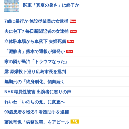
関東「真夏の暑さ」は終了か
7歳に暴行か 施設従業員の女逮捕
夫に包丁? 毎日新聞記者の女逮捕
立体駐車場から車落下 夫婦死傷
「泥酔者」熊本で通報が頻発か
家の隣が民泊「トラウマなった」
露 原爆投下巡り広島市長を批判
無期刑の「終身刑化」傾向続く
NHK職員性被害 出演者に怒りの声
れいわ「いのちの党」に変更へ
90歳患者を殴る? 看護助手を逮捕
藤原竜也「労務改善」をアピール