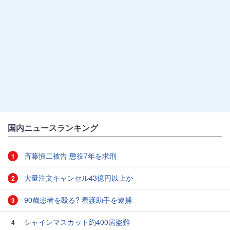
国内ニュースランキング
斉藤慎二被告 懲役7年を求刑
1
大量注文キャンセル43億円以上か
2
90歳患者を殴る? 看護助手を逮捕
3
シャインマスカット約400房盗難
4