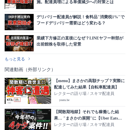
施。配達員増による単価減少への対策とは
デリバリー配達員が解説！食料品″消費税1%″で
フードデリバリー需要はどう変わる？
業績下方修正の直後になぜ？LINEヤフー幹部が
出前館株を取得した背景
もっと見る
関連動画（外部リンク）
【menu】まさかの高額チップ？実際に
配達してみた結果【自転車配達員】
レクターの語り場 / スキマ配達員
youtu.be
【閑散期地獄】それでも稼働した結
果… "まさかの展開"に【Uber Eats自
転車配達員】
レクターの語り場 / スキマ配達員