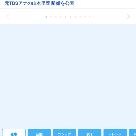
元TBSアナの山本里菜 離婚を公表
健康
芸能
ゴシップ
女子
トレンド
Y