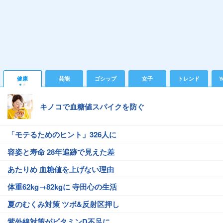
健康
芸能
ゴシップ
女子
トレンド
Y
キノコで血糖値スパイクを防ぐ
「モテるためのヒント」326人に
容姿と寿命 28年追跡で見えた差
あたりめ 血糖値を上げない理由
体重62kg→82kgに 寺田心の生活
夏のむくみ対策 ツボ&反射区押し
紫外線対策がビタミンD不足に