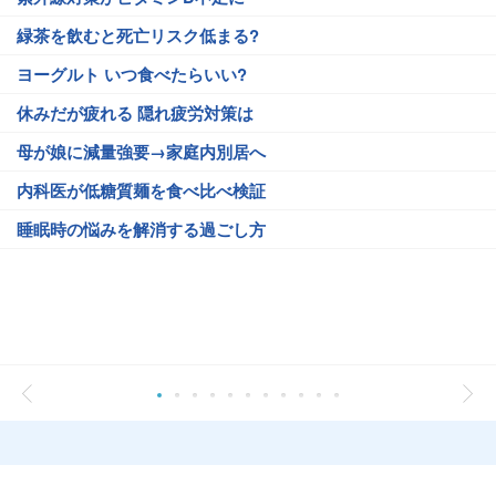
緑茶を飲むと死亡リスク低まる?
ヨーグルト いつ食べたらいい?
休みだが疲れる 隠れ疲労対策は
母が娘に減量強要→家庭内別居へ
内科医が低糖質麺を食べ比べ検証
睡眠時の悩みを解消する過ごし方