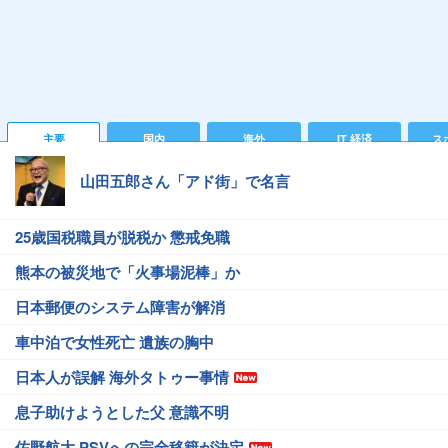
主要
国内
海外
IT 経済
ス
山田五郎さん「アド街」で名言
25歳国税職員が脱税か 懲戒免職
熊本の被災地で「火事場泥棒」か
日本郵便のシステム障害が解消
車中泊で女性死亡 遺族の胸中
日本人が誤解 海外タトゥー事情
息子助けようとした父 意識不明
佐野航大 PSVへの完全移籍が決定