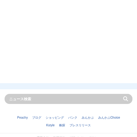
Peachy
ブログ
ショッピング
バンク
みんかぶ
みんかぶChoice
Kstyle
株探
プレスリリース