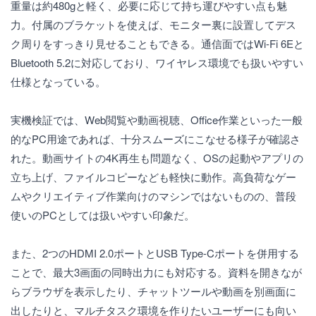
重量は約480gと軽く、必要に応じて持ち運びやすい点も魅
力。付属のブラケットを使えば、モニター裏に設置してデス
ク周りをすっきり見せることもできる。通信面ではWi-Fi 6Eと
Bluetooth 5.2に対応しており、ワイヤレス環境でも扱いやすい
仕様となっている。
実機検証では、Web閲覧や動画視聴、Office作業といった一般
的なPC用途であれば、十分スムーズにこなせる様子が確認さ
れた。動画サイトの4K再生も問題なく、OSの起動やアプリの
立ち上げ、ファイルコピーなども軽快に動作。高負荷なゲー
ムやクリエイティブ作業向けのマシンではないものの、普段
使いのPCとしては扱いやすい印象だ。
また、2つのHDMI 2.0ポートとUSB Type-Cポートを併用する
ことで、最大3画面の同時出力にも対応する。資料を開きなが
らブラウザを表示したり、チャットツールや動画を別画面に
出したりと、マルチタスク環境を作りたいユーザーにも向い