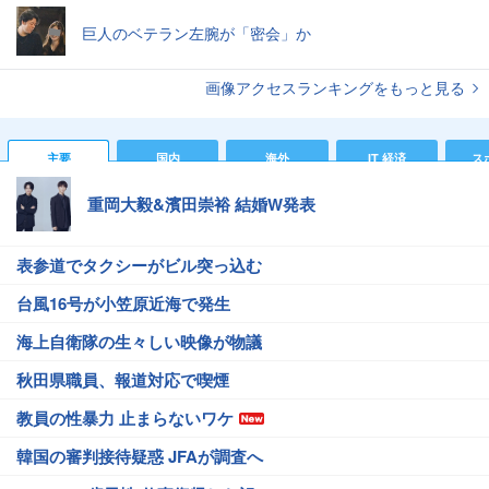
巨人のベテラン左腕が「密会」か
画像アクセスランキングをもっと見る
主要
国内
海外
IT 経済
ス
重岡大毅&濱田崇裕 結婚W発表
表参道でタクシーがビル突っ込む
台風16号が小笠原近海で発生
海上自衛隊の生々しい映像が物議
秋田県職員、報道対応で喫煙
教員の性暴力 止まらないワケ
韓国の審判接待疑惑 JFAが調査へ