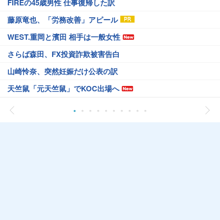
FIREの45歳男性 仕事復帰した訳
藤原竜也、「労務改善」アピール
WEST.重岡と濱田 相手は一般女性
さらば森田、FX投資詐欺被害告白
山崎怜奈、突然妊娠だけ公表の訳
天竺鼠「元天竺鼠」でKOC出場へ