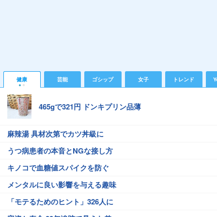
健康
芸能
ゴシップ
女子
トレンド
Y
465gで321円 ドンキプリン品薄
麻辣湯 具材次第でカツ丼級に
うつ病患者の本音とNGな接し方
キノコで血糖値スパイクを防ぐ
メンタルに良い影響を与える趣味
「モテるためのヒント」326人に