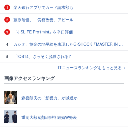
楽天銀行アプリでカード請求額も
1
藤原竜也、「労務改善」アピール
2
「JISLIFE Pro1mini」を辛口評価
3
カシオ、黄金の地平線を表現したG-SHOCK「MASTER IN HORIZON GOLD」3モデル
4
「iOS14」さっそく脱獄される?
5
ITニュースランキングをもっと見る
画像アクセスランキング
森喜朗氏の「影響力」が減退か
重岡大毅&濱田崇裕 結婚W発表