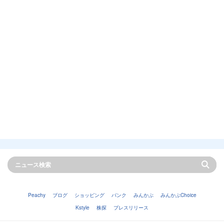
Peachy
ブログ
ショッピング
バンク
みんかぶ
みんかぶChoice
Kstyle
株探
プレスリリース