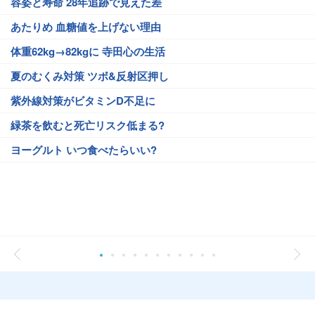
容姿と寿命 28年追跡で見えた差
あたりめ 血糖値を上げない理由
体重62kg→82kgに 寺田心の生活
夏のむくみ対策 ツボ&反射区押し
紫外線対策がビタミンD不足に
緑茶を飲むと死亡リスク低まる?
ヨーグルト いつ食べたらいい?