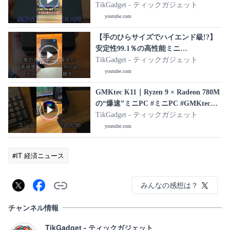
#shorts #gmktec #ミニpc
TikGadget - ティックガジェット
youtube.com
【手のひらサイズでハイエンド級!?】
安定性99.1％の高性能ミニ
PC『GMKtec M3 Ultra』#shorts
TikGadget - ティックガジェット
#gmktec #ミニpc #レビュー
youtube.com
GMKtec K11｜Ryzen 9 × Radeon 780M
の“爆速”ミニPC #ミニPC #GMKtec
#Ryzen9 #Radeon780M #shorts #ガジェ
TikGadget - ティックガジェット
ット
youtube.com
#IT 経済ニュース
みんなの感想は？
チャンネル情報
TikGadget - ティックガジェット