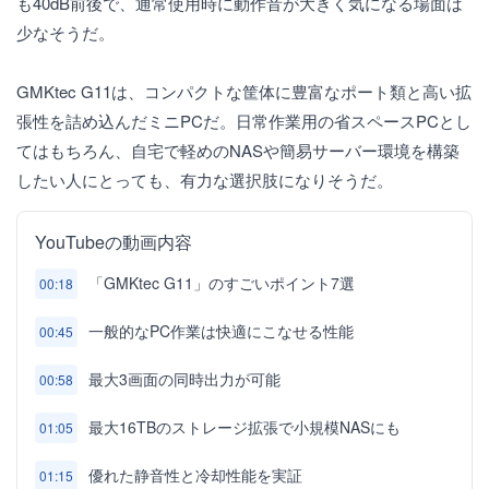
も40dB前後で、通常使用時に動作音が大きく気になる場面は
少なそうだ。
GMKtec G11は、コンパクトな筐体に豊富なポート類と高い拡
張性を詰め込んだミニPCだ。日常作業用の省スペースPCとし
てはもちろん、自宅で軽めのNASや簡易サーバー環境を構築
したい人にとっても、有力な選択肢になりそうだ。
YouTubeの動画内容
「GMKtec G11」のすごいポイント7選
00:18
一般的なPC作業は快適にこなせる性能
00:45
最大3画面の同時出力が可能
00:58
最大16TBのストレージ拡張で小規模NASにも
01:05
優れた静音性と冷却性能を実証
01:15