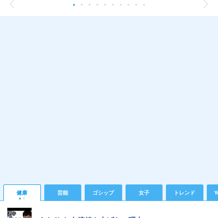
健康
芸能
ゴシップ
女子
トレンド
Y