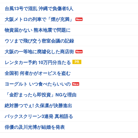
台風13号で混乱 沖縄で負傷者5人
大阪メトロの列車で「煙が充満」
物資届かない 熊本地震で問題に
ウソまで飛び交う密室会議の記録
大阪の一等地に廃墟化した商店街
レンタカー予約 10万円分当たる
全国初 何者かがオービスを盗む
ヨーグルト いつ食べたらいいの
「金貯まったら即投資」NGな理由
絶対勝つでぇ! 久保凛が決勝進出
バックスクリーン3連発 真相語る
俳優の及川光博が結婚を発表