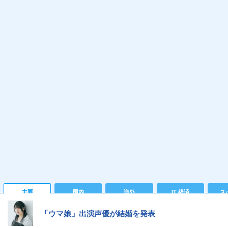
主要
国内
海外
IT 経済
ス
「ウマ娘」出演声優が結婚を発表