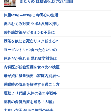
あたりめ 血糖値を上げない理由
体重62kg→82kgに 寺田心の生活
夏のむくみ対策 ツボ&反射区押し
紫外線対策がビタミンD不足に
緑茶を飲むと死亡リスク低まる?
ヨーグルト いつ食べたらいいの
休みだが疲れる 隠れ疲労対策は
内科医が低糖質麺を食べ比べ検証
母が娘に減量強要→家庭内別居へ
睡眠時の悩みを解消する過ごし方
運動より代謝 人体の省エネ戦略
歯科の保健治療を巡る「大嘘」
大食い女子 46キロ体型の秘密