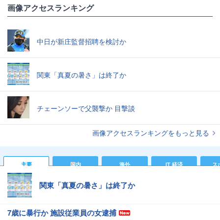
画像アクセスランキング
中日が新庄監督招聘を検討か
関東「真夏の暑さ」は終了か
チェーンソーで父襲撃か 目撃談
画像アクセスランキングをもっと見る
主要
国内
海外
IT 経済
ス
関東「真夏の暑さ」は終了か
7歳に暴行か 施設従業員の女逮捕