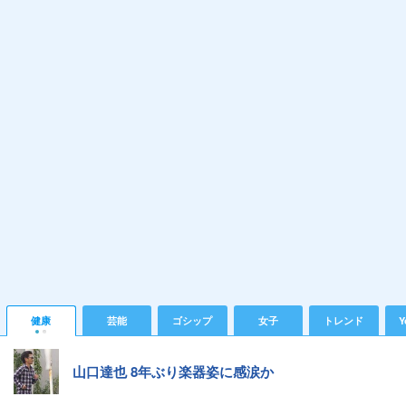
健康
芸能
ゴシップ
女子
トレンド
Y
山口達也 8年ぶり楽器姿に感涙か