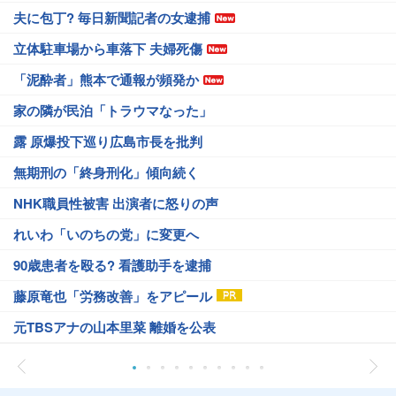
夫に包丁? 毎日新聞記者の女逮捕
立体駐車場から車落下 夫婦死傷
「泥酔者」熊本で通報が頻発か
家の隣が民泊「トラウマなった」
露 原爆投下巡り広島市長を批判
無期刑の「終身刑化」傾向続く
NHK職員性被害 出演者に怒りの声
れいわ「いのちの党」に変更へ
90歳患者を殴る? 看護助手を逮捕
藤原竜也「労務改善」をアピール
元TBSアナの山本里菜 離婚を公表