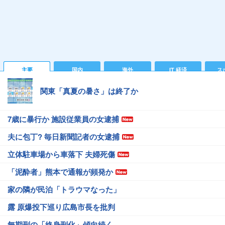
主要
国内
海外
IT 経済
ス
関東「真夏の暑さ」は終了か
7歳に暴行か 施設従業員の女逮捕
夫に包丁? 毎日新聞記者の女逮捕
立体駐車場から車落下 夫婦死傷
「泥酔者」熊本で通報が頻発か
家の隣が民泊「トラウマなった」
露 原爆投下巡り広島市長を批判
無期刑の「終身刑化」傾向続く