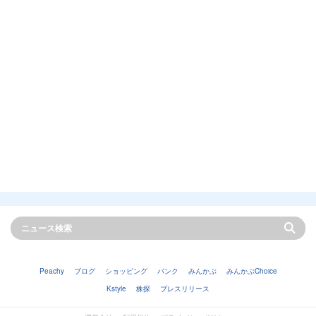
Peachy
ブログ
ショッピング
バンク
みんかぶ
みんかぶChoice
Kstyle
株探
プレスリリース