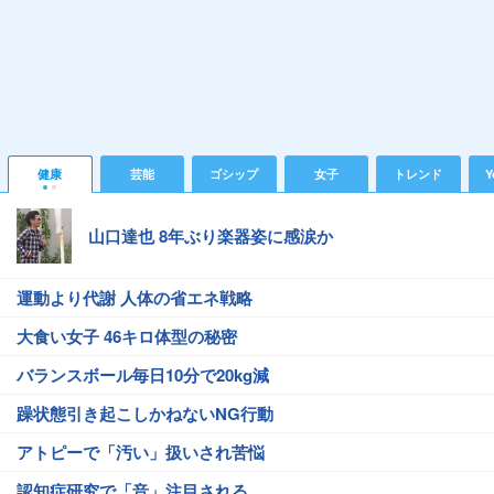
健康
芸能
ゴシップ
女子
トレンド
Y
山口達也 8年ぶり楽器姿に感涙か
運動より代謝 人体の省エネ戦略
大食い女子 46キロ体型の秘密
バランスボール毎日10分で20kg減
躁状態引き起こしかねないNG行動
アトピーで「汚い」扱いされ苦悩
認知症研究で「音」注目される