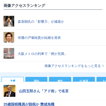
画像アクセスランキング
森喜朗氏の「影響力」が減退か
俳優の戸塚純貴が結婚を発表
大阪メトロの列車で「煙が充満」
画像アクセスランキングをもっと見る
主要
国内
海外
IT 経済
ス
山田五郎さん「アド街」で名言
25歳国税職員が脱税か 懲戒免職