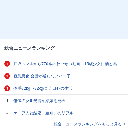
総合ニュースランキング
押収スマホから770本のわいせつ動画 15歳少女に酒と薬飲ませ性的暴行か 54歳男を再逮捕 「薬もありますよ」とSNSで誘い出し
1
容態悪化 会話が通じないパー子
2
体重62kg→82kgに 寺田心の生活
3
俳優の及川光博が結婚を発表
4
ケニア人と結婚「差別」のリアル
5
総合ニュースランキングをもっと見る