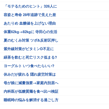
「モテるためのヒント」326人に
容姿と寿命 28年追跡で見えた差
あたりめ 血糖値を上げない理由
体重62kg→82kgに 寺田心の生活
夏のむくみ対策 ツボ&反射区押し
紫外線対策がビタミンD不足に
緑茶を飲むと死亡リスク低まる?
ヨーグルト いつ食べたらいい?
休みだが疲れる 隠れ疲労対策は
母が娘に減量強要→家庭内別居へ
内科医が低糖質麺を食べ比べ検証
睡眠時の悩みを解消する過ごし方