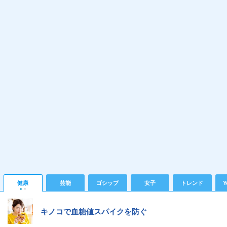
健康
芸能
ゴシップ
女子
トレンド
Y
キノコで血糖値スパイクを防ぐ