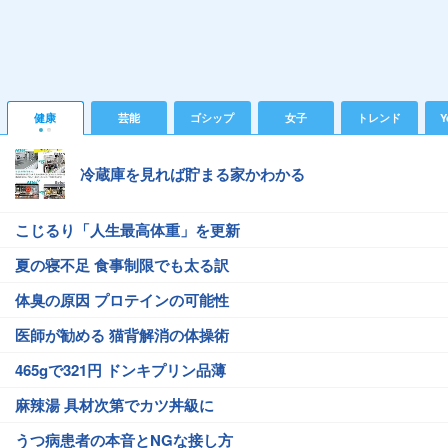
健康
芸能
ゴシップ
女子
トレンド
Y
冷蔵庫を見れば貯まる家かわかる
こじるり「人生最高体重」を更新
夏の寝不足 食事制限でも太る訳
体臭の原因 プロテインの可能性
医師が勧める 猫背解消の体操術
465gで321円 ドンキプリン品薄
麻辣湯 具材次第でカツ丼級に
うつ病患者の本音とNGな接し方