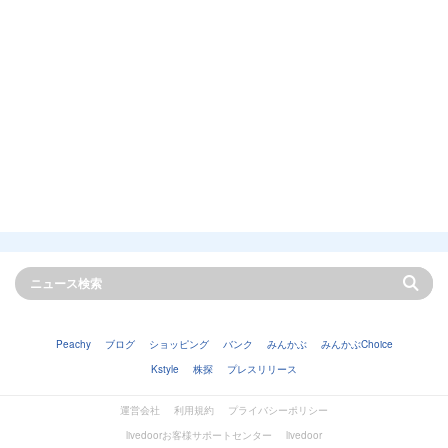
Peachy
ブログ
ショッピング
バンク
みんかぶ
みんかぶChoice
Kstyle
株探
プレスリリース
運営会社
利用規約
プライバシーポリシー
livedoorお客様サポートセンター
livedoor