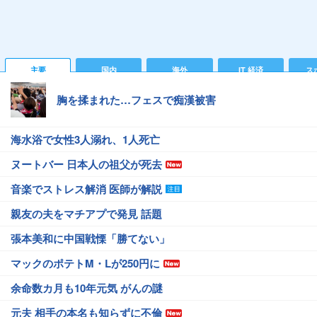
主要
国内
海外
IT 経済
ス
胸を揉まれた…フェスで痴漢被害
海水浴で女性3人溺れ、1人死亡
ヌートバー 日本人の祖父が死去
音楽でストレス解消 医師が解説
親友の夫をマチアプで発見 話題
張本美和に中国戦慄「勝てない」
マックのポテトM・Lが250円に
余命数カ月も10年元気 がんの謎
元夫 相手の本名も知らずに不倫