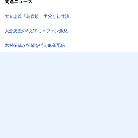
関連ニュース
大倉忠義「鳥貴族」実父と初共演
大倉忠義の8文字にJr.ファン激怒
木村拓哉が後輩を従え麻雀配信