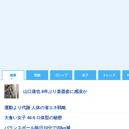
健康
芸能
ゴシップ
女子
トレンド
Y
山口達也 8年ぶり楽器姿に感涙か
運動より代謝 人体の省エネ戦略
大食い女子 46キロ体型の秘密
バランスボール毎日10分で20kg減