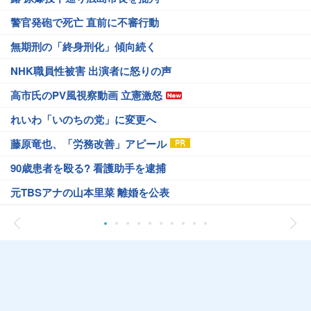
警官発砲で死亡 直前に不審行動
無期刑の「終身刑化」傾向続く
NHK職員性被害 出演者に怒りの声
高市氏のPV風視察動画 立憲激怒
れいわ「いのちの党」に変更へ
藤原竜也、「労務改善」アピール
90歳患者を殴る? 看護助手を逮捕
元TBSアナの山本里菜 離婚を公表