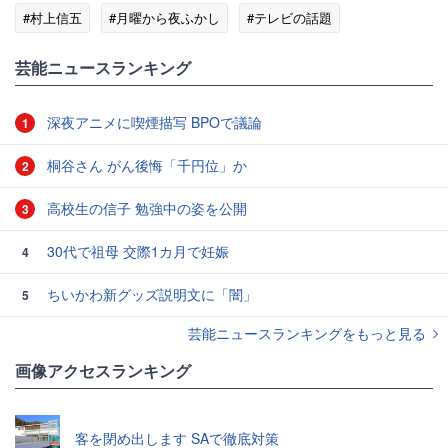
#村上信五
#月曜から夜ふかし
#テレビの話題
芸能ニュースランキング
深夜アニメに喫煙描写 BPOで議論
1
桐谷さん がん後悔「千円位」か
2
高校生の信子 勉強中の姿を公開
3
30代で祖母 交際1カ月で妊娠
4
ちいかわ新グッズ説明文に「闇」
5
芸能ニュースランキングをもっと見る
画像アクセスランキング
客を閉め出します SAで徹底対策