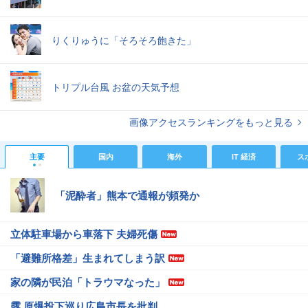
りくりゅうに「そろそろ飽きた」
トリプル台風 お盆の天気予想
画像アクセスランキングをもっと見る
主要
国内
海外
IT 経済
ス
「泥酔者」熊本で通報が頻発か
立体駐車場から車落下 夫婦死傷
「避難所格差」生まれてしまう訳
家の隣が民泊「トラウマなった」
露 原爆投下巡り広島市長を批判