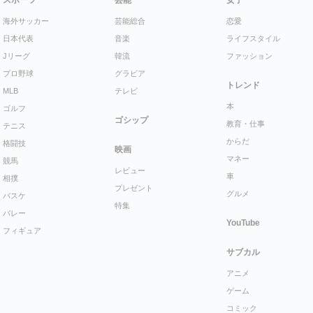
スポーツ
芸能
女子
海外サッカー
芸能総合
恋愛
日本代表
音楽
ライフスタイル
Jリーグ
韓流
ファッション
プロ野球
グラビア
トレンド
MLB
テレビ
本
ゴルフ
ゴシップ
教育・仕事
テニス
からだ
格闘技
映画
マネー
競馬
レビュー
車
相撲
プレゼント
グルメ
バスケ
特集
バレー
YouTube
フィギュア
サブカル
アニメ
ゲーム
コミック