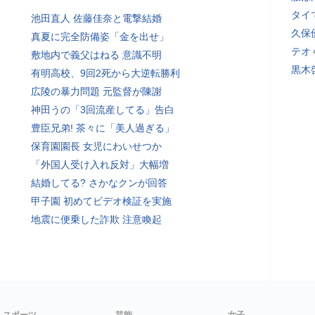
タイ
池田直人 佐藤佳奈と電撃結婚
久保
真夏に完全防備姿「金を出せ」
テオ
敷地内で義父はねる 意識不明
黒木
有明高校、9回2死から大逆転勝利
広陵の暴力問題 元監督が陳謝
神田うの「3回流産してる」告白
豊臣兄弟! 茶々に「美人過ぎる」
保育園園長 女児にわいせつか
「外国人受け入れ反対」大幅増
結婚してる? さかなクンが回答
甲子園 初めてビデオ検証を実施
地震に便乗した詐欺 注意喚起