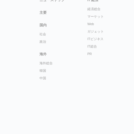
ニューストップ
IT 経済
経済総合
主要
マーケット
Web
国内
ガジェット
社会
ITビジネス
政治
IT総合
海外
PR
海外総合
韓国
中国