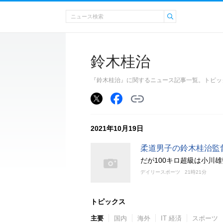
鈴木桂治
『鈴木桂治』に関するニュース記事一覧。トピッ
2021年10月19日
柔道男子の鈴木桂治監
だが100キロ超級は小川
デイリースポーツ
21時21分
トピックス
主要
国内
海外
IT 経済
スポーツ