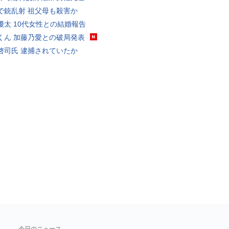
で銃乱射 祖父母も殺害か
優太 10代女性との結婚報告
くん 加藤乃愛との破局発表
啓司氏 逮捕されていたか