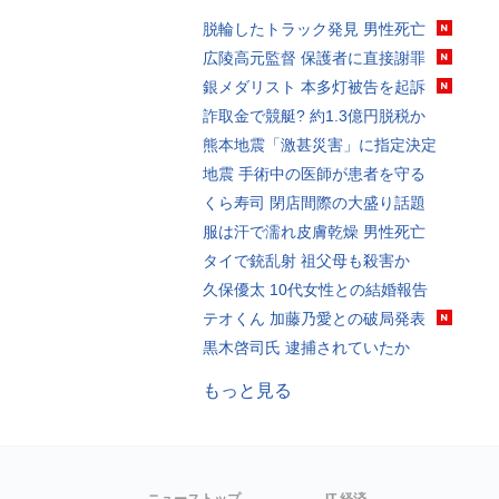
脱輪したトラック発見 男性死亡
広陵高元監督 保護者に直接謝罪
銀メダリスト 本多灯被告を起訴
詐取金で競艇? 約1.3億円脱税か
熊本地震「激甚災害」に指定決定
地震 手術中の医師が患者を守る
くら寿司 閉店間際の大盛り話題
服は汗で濡れ皮膚乾燥 男性死亡
タイで銃乱射 祖父母も殺害か
久保優太 10代女性との結婚報告
テオくん 加藤乃愛との破局発表
黒木啓司氏 逮捕されていたか
もっと見る