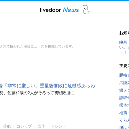
お知
映画
クスで扱われた注目ニュースを掲載しています。
い。
ト！
主要
脱輪
広陵
督「非常に厳しい」重量級惨敗に危機感あらわ
銀メ
雄勢、佐藤和哉の2人がそろって初戦敗退に
詐取
熊本
地震
くら
芸能
ゴシップ
女子
トレンド
服は