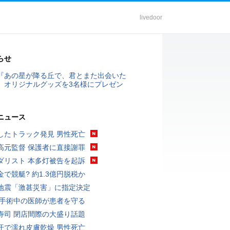
livedoor
らせ
『あの星が降る丘で、君とまた出会いた
』オリジナルグッズを3名様にプレゼン
ニュース
したトラック発見 男性死亡
高元監督 保護者に直接謝罪
ダリスト 本多灯被告を起訴
金で競艇? 約1.3億円脱税か
地震「激甚災害」に指定決定
 手術中の医師が患者を守る
寿司 閉店間際の大盛り話題
汗で濡れ皮膚乾燥 男性死亡