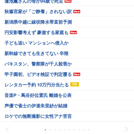
蓮池薫さんの母が94歳で死去
秋篠宮家が「ご静養」されない訳
新潟県中越に線状降水帯直前予測
円安影響考えず 豪遊する家庭も
子ども追い マンションへ侵入か
新幹線できても生きてない 辛辣
パキスタン、警察隊が千人殺害か
甲子園初、ビデオ検証で判定覆る
レンタカー予約 10万円分当たる
音楽P・蔦谷好位置氏 離婚を公表
声優で雀士の伊達朱里紗が結婚
ロケでの無断撮影に女性アナ苦言