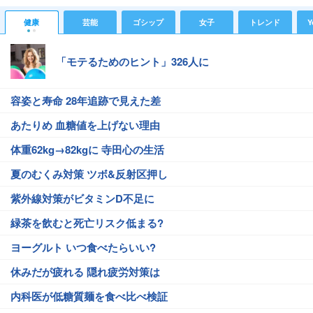
健康
芸能
ゴシップ
女子
トレンド
Y
「モテるためのヒント」326人に
容姿と寿命 28年追跡で見えた差
あたりめ 血糖値を上げない理由
体重62kg→82kgに 寺田心の生活
夏のむくみ対策 ツボ&反射区押し
紫外線対策がビタミンD不足に
緑茶を飲むと死亡リスク低まる?
ヨーグルト いつ食べたらいい?
休みだが疲れる 隠れ疲労対策は
内科医が低糖質麺を食べ比べ検証