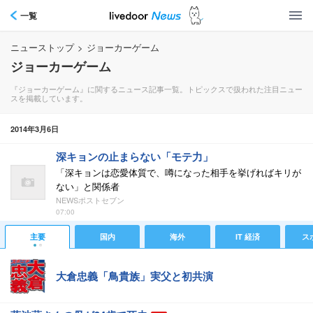
一覧
ニューストップ
>
ジョーカーゲーム
ジョーカーゲーム
『ジョーカーゲーム』に関するニュース記事一覧。トピックスで扱われた注目ニュー
スを掲載しています。
2014年3月6日
深キョンの止まらない「モテ力」
「深キョンは恋愛体質で、噂になった相手を挙げればキリが
ない」と関係者
NEWSポストセブン
07:00
主要
国内
海外
IT 経済
ス
大倉忠義「鳥貴族」実父と初共演