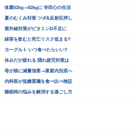
体重62kg→82kgに 寺田心の生活
夏のむくみ対策 ツボ&反射区押し
紫外線対策がビタミンD不足に
緑茶を飲むと死亡リスク低まる?
ヨーグルト いつ食べたらいい?
休みだが疲れる 隠れ疲労対策は
母が娘に減量強要→家庭内別居へ
内科医が低糖質麺を食べ比べ検証
睡眠時の悩みを解消する過ごし方