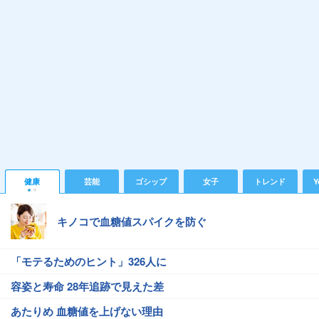
健康
芸能
ゴシップ
女子
トレンド
Y
キノコで血糖値スパイクを防ぐ
「モテるためのヒント」326人に
容姿と寿命 28年追跡で見えた差
あたりめ 血糖値を上げない理由