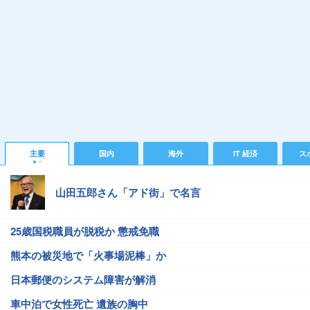
主要
国内
海外
IT 経済
ス
山田五郎さん「アド街」で名言
25歳国税職員が脱税か 懲戒免職
熊本の被災地で「火事場泥棒」か
日本郵便のシステム障害が解消
車中泊で女性死亡 遺族の胸中