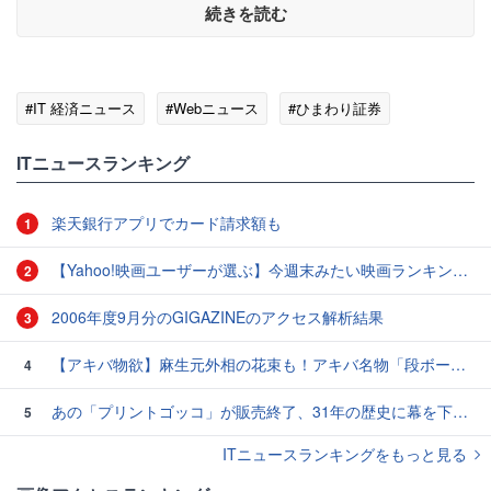
続きを読む
#IT 経済ニュース
#Webニュース
#ひまわり証券
ITニュースランキング
楽天銀行アプリでカード請求額も
1
【Yahoo!映画ユーザーが選ぶ】今週末みたい映画ランキング（11月2日付） ファン待望のシリーズ第3弾『マイティ・ソー バトルロイヤル』が公開！
2
2006年度9月分のGIGAZINEのアクセス解析結果
3
【アキバ物欲】麻生元外相の花束も！アキバ名物「段ボール肉まん」を食べてみた
4
あの「プリントゴッコ」が販売終了、31年の歴史に幕を下ろす
5
ITニュースランキングをもっと見る