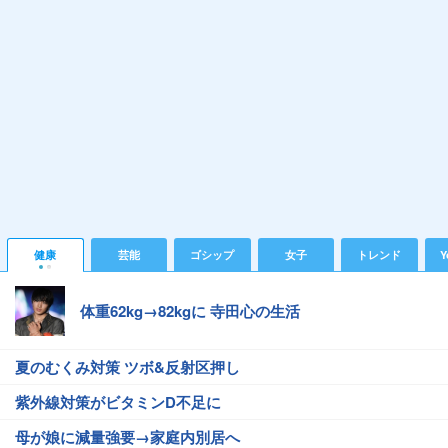
健康
芸能
ゴシップ
女子
トレンド
Y
体重62kg→82kgに 寺田心の生活
夏のむくみ対策 ツボ&反射区押し
紫外線対策がビタミンD不足に
母が娘に減量強要→家庭内別居へ