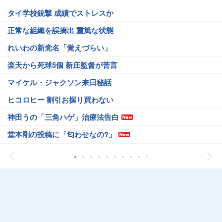
タイ学校銃撃 成績でストレスか
正常な組織を誤摘出 重篤な状態
れいわの新党名「覚えづらい」
楽天から死球5個 新庄監督が苦言
マイケル・ジャクソン来日秘話
ヒコロヒー 割引お握り買わない
神田うの「三角ハゲ」治療法告白
堂本剛の投稿に「匂わせなの?」