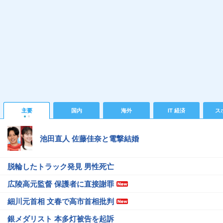
主要
国内
海外
IT 経済
ス
池田直人 佐藤佳奈と電撃結婚
脱輪したトラック発見 男性死亡
広陵高元監督 保護者に直接謝罪
細川元首相 文春で高市首相批判
銀メダリスト 本多灯被告を起訴