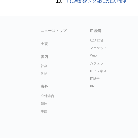
10.
子に悪影響 メタ社に支払い命令
ニューストップ
IT 経済
経済総合
主要
マーケット
Web
国内
ガジェット
社会
ITビジネス
政治
IT総合
海外
PR
海外総合
韓国
中国