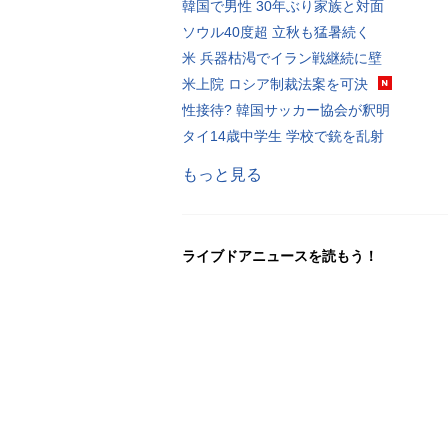
韓国で男性 30年ぶり家族と対面
ソウル40度超 立秋も猛暑続く
米 兵器枯渇でイラン戦継続に壁
米上院 ロシア制裁法案を可決
性接待? 韓国サッカー協会が釈明
タイ14歳中学生 学校で銃を乱射
もっと見る
ライブドアニュースを読もう！