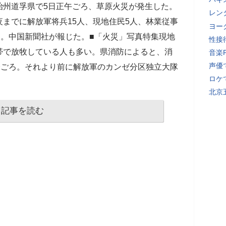
治州道孚県で5日正午ごろ、草原火災が発生した。
レン
までに解放軍将兵15人、現地住民5人、林業従事
ヨー
た。中国新聞社が報じた。■「火災」写真特集現地
性接
帯で放牧している人も多い。県消防によると、消
音楽
声優
分ごろ。それより前に解放軍のカンゼ分区独立大隊
ロケ
北京
記事を読む