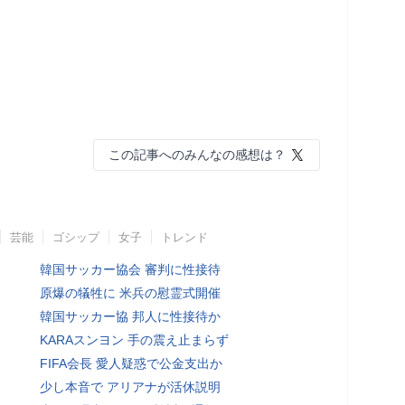
この記事へのみんなの感想は？
芸能
ゴシップ
女子
トレンド
韓国サッカー協会 審判に性接待
原爆の犠牲に 米兵の慰霊式開催
韓国サッカー協 邦人に性接待か
KARAスンヨン 手の震え止まらず
FIFA会長 愛人疑惑で公金支出か
少し本音で アリアナが活休説明