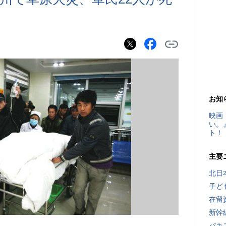
お知
映画
い。
ト！
主要
北日
子ど
在留
新幹
パキ