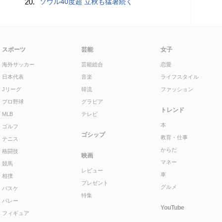
20.
ソウル40度超 立秋も猛暑続く
スポーツ
芸能
女子
海外サッカー
芸能総合
恋愛
日本代表
音楽
ライフスタイル
Jリーグ
韓流
ファッション
プロ野球
グラビア
トレンド
MLB
テレビ
本
ゴルフ
ゴシップ
教育・仕事
テニス
からだ
格闘技
映画
マネー
競馬
レビュー
車
相撲
プレゼント
グルメ
バスケ
特集
バレー
YouTube
フィギュア