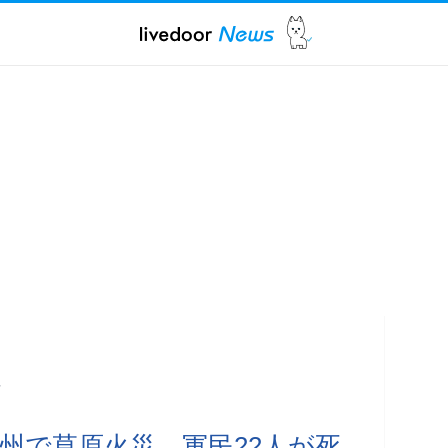
亡
州で草原火災、軍民22人が死