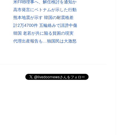
米FRB理事へ、解任検討を通知か
高市発言にベトナムが示した行動
熊本地震が示す 韓国の耐震格差
計2万4700件 五輪絡みで誹謗中傷
韓国 老若が共に陥る貧困の現実
代理出産報告も…独国民は大激怒