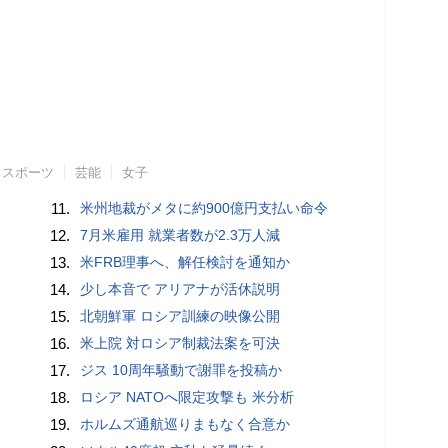
スポーツ
芸能
女子
11.
米州地裁がメタに約900億円支払い命令
12.
7月米雇用 就業者数が2.3万人減
13.
米FRB理事へ、解任検討を通知か
14.
少し本音で アリアナが活休説明
15.
北朝鮮軍 ロシア訓練の映像公開
16.
米上院 対ロシア制裁法案を可決
17.
ジス 10周年騒動で謝罪を投稿か
18.
ロシア NATOへ限定攻撃も 米分析
19.
ホルムズ通航巡りまもなく合意か