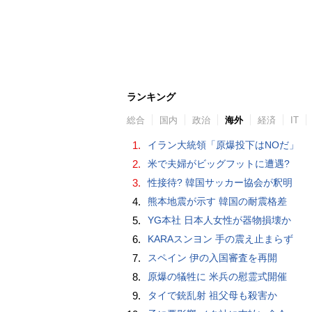
ランキング
総合
国内
政治
海外
経済
IT
1.
イラン大統領「原爆投下はNOだ」
2.
米で夫婦がビッグフットに遭遇?
3.
性接待? 韓国サッカー協会が釈明
4.
熊本地震が示す 韓国の耐震格差
5.
YG本社 日本人女性が器物損壊か
6.
KARAスンヨン 手の震え止まらず
7.
スペイン 伊の入国審査を再開
8.
原爆の犠牲に 米兵の慰霊式開催
9.
タイで銃乱射 祖父母も殺害か