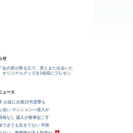
らせ
『あの星が降る丘で、君とまた出会いた
』オリジナルグッズを3名様にプレゼン
ニュース
本 お盆に台風15号直撃も
も追い マンションへ侵入か
資格なし 越人が惨事起こす
線できても生きてない 辛辣
スタン、警察隊が千人殺害か