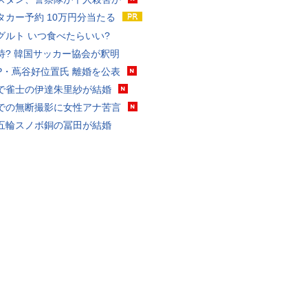
タカー予約 10万円分当たる
グルト いつ食べたらいい?
待? 韓国サッカー協会が釈明
P・蔦谷好位置氏 離婚を公表
で雀士の伊達朱里紗が結婚
での無断撮影に女性アナ苦言
五輪スノボ銅の冨田が結婚