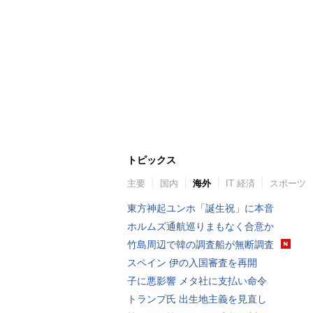
トピックス
主要
国内
海外
IT 経済
スポーツ
東方神起ユンホ「誕生祝」に本音
ホルムズ通航巡りまもなく合意か
竹島周辺で韓の調査船が無断調査
スペイン 伊の入国審査を再開
子に悪影響 メタ社に支払い命令
トランプ氏 出生地主義を見直し