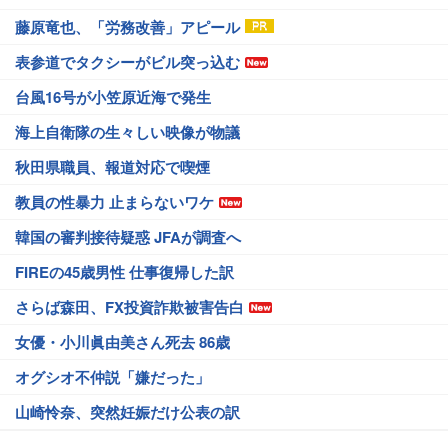
藤原竜也、「労務改善」アピール
表参道でタクシーがビル突っ込む
台風16号が小笠原近海で発生
海上自衛隊の生々しい映像が物議
秋田県職員、報道対応で喫煙
教員の性暴力 止まらないワケ
韓国の審判接待疑惑 JFAが調査へ
FIREの45歳男性 仕事復帰した訳
さらば森田、FX投資詐欺被害告白
女優・小川眞由美さん死去 86歳
オグシオ不仲説「嫌だった」
山崎怜奈、突然妊娠だけ公表の訳