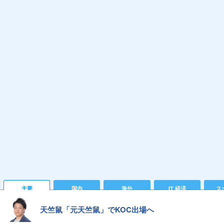
主要
国内
海外
IT 経済
ス
天竺鼠「元天竺鼠」でKOC出場へ