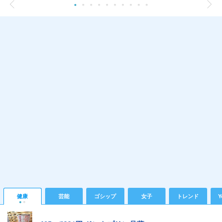
健康
芸能
ゴシップ
女子
トレンド
Y