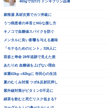
465gで321円 ドンキプリン品薄
麻辣湯 具材次第でカツ丼級に
うつ病患者の本音とNGな接し方
キノコで血糖値スパイクを防ぐ
メンタルに良い影響を与える趣味
「モテるためのヒント」326人に
容姿と寿命 28年追跡で見えた差
あたりめ 血糖値を上げない理由
体重62kg→82kgに 寺田心の生活
夏のむくみ対策 ツボ&反射区押し
紫外線対策がビタミンD不足に
緑茶を飲むと死亡リスク低まる?
ヨーグルト いつ食べたらいい?