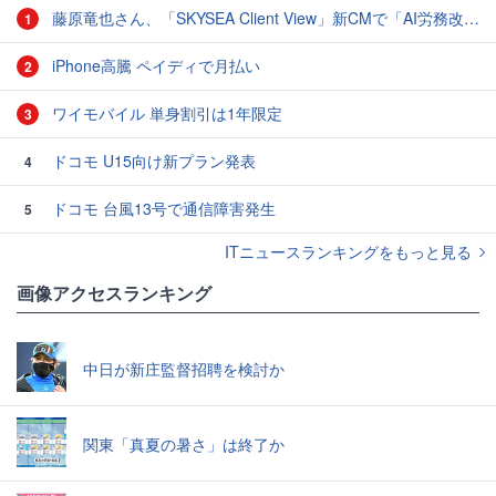
藤原竜也さん、「SKYSEA Client View」新CMで「AI労務改善」をアピール 働き方をAIが分析したら「すぐに休んで」と言われる？
1
iPhone高騰 ペイディで月払い
2
ワイモバイル 単身割引は1年限定
3
ドコモ U15向け新プラン発表
4
ドコモ 台風13号で通信障害発生
5
ITニュースランキングをもっと見る
画像アクセスランキング
中日が新庄監督招聘を検討か
関東「真夏の暑さ」は終了か