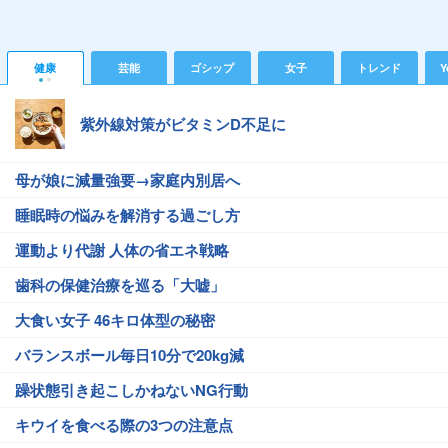
健康
芸能
ゴシップ
女子
トレンド
Y
紫外線対策がビタミンD不足に
母が娘に減量強要→家庭内別居へ
睡眠時の悩みを解消する過ごし方
運動より代謝 人体の省エネ戦略
歯科の保健治療を巡る「大嘘」
大食い女子 46キロ体型の秘密
バランスボール毎日10分で20kg減
躁状態引き起こしかねないNG行動
キウイを食べる際の3つの注意点