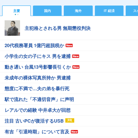
主要
国内
海外
IT 経済
ス
主犯格とされる男 無期懲役判決
20代税務署員 1億円超脱税か
小学生の女の子にキス 男を逮捕
動き遅い 台風13号影響長引くか
未成年の裸体写真所持か 男逮捕
態度に不満で…夫の弟を暴行死
駅で流れた「不適切音声」に声明
レアルでの経験 中井卓大が回想
注目 古いPCが復活するUSB
有吉「引退時期」について言及