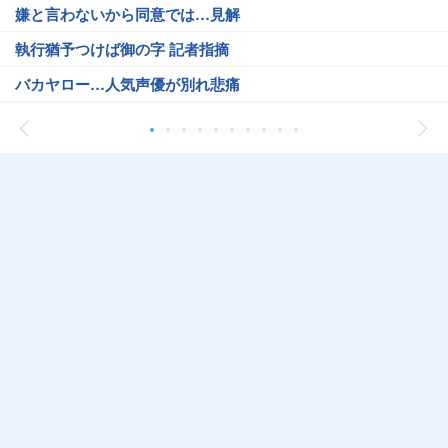
嫌と言わないから同意では…見解
執行猶予つけば御の字 記者指摘
バカヤロー…人気声優が別れ悲痛