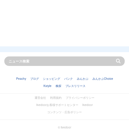
Peachy
ブログ
ショッピング
バンク
みんかぶ
みんかぶChoice
Kstyle
株探
プレスリリース
運営会社
利用規約
プライバシーポリシー
livedoorお客様サポートセンター
livedoor
コンテンツ・広告ポリシー
© livedoor