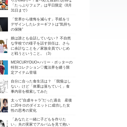
りが896円～！食べ応え抜群のお得な
「たっぷりフェア」は平日限定《8月
31日まで》
「世界から後悔を減らす」手紙をリ
デザインしたレターギフトは“気持ち
の保険”
娘は誰とも会話していない？ 不自然
な学校での様子を話す担任は、さら
に余計なことを／家族全員でいじめ
と戦うということ。（3）
MERCURYDUO×ハリー・ポッターの
特別コレクション♡魔法界を纏う限
定アイテム登場
自分に合った食生活は？ 「我慢はし
ない」けど「体重は落ちていく」食
事内容を模索してみた
太って“自虐キャラ”だった過去 産後
に20キロのダイエットに成功した女
性の思考の変化
「あなたと一緒に子どもを作りた
い」夫の実家でアルバムを見て抱い