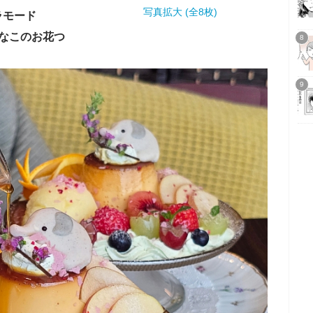
写真拡大 (全8枚)
ラモード
なこのお花つ