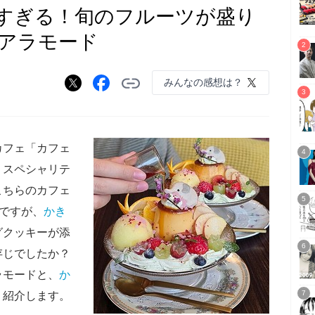
すぎる！旬のフルーツが盛り
アラモード
みんなの感想は？
カフェ「カフェ
、スペシャリテ
こちらのカフェ
名ですが、
かき
グクッキーが添
存じでしたか？
ラモードと、
か
、紹介します。