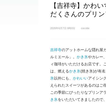
【吉祥寺】かわい
だくさんのプリン
2026年6月7日 6時0分
cocotte
吉祥寺
のアットホームな隠れ屋
ルミエール」。
かき氷
やカレー
ィ珈琲がいただけるお店です。
は、燃える
かき氷
(焼き氷)が有
氷
以外にも、
かわいい
アイシン
えられたスイーツがあるのはご
この季節にぴったりなプリンア
き氷
をいただいてきましたので