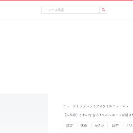
ニューストップ
ライフスタイルニュース
>
>
【吉祥寺】かわいすぎる！旬のフルーツが盛り
雑貨
抹茶
かき氷
絵本
バナ
東京都