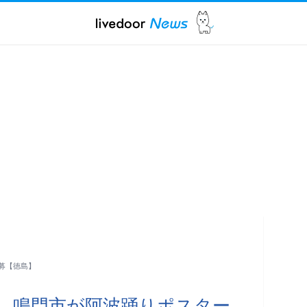
募【徳島】
用 鳴門市が阿波踊りポスター