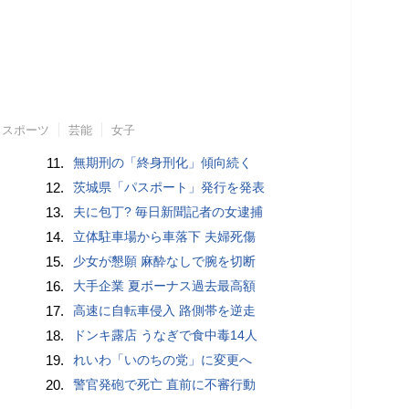
スポーツ
芸能
女子
11.
無期刑の「終身刑化」傾向続く
12.
茨城県「パスポート」発行を発表
13.
夫に包丁? 毎日新聞記者の女逮捕
14.
立体駐車場から車落下 夫婦死傷
15.
少女が懇願 麻酔なしで腕を切断
16.
大手企業 夏ボーナス過去最高額
17.
高速に自転車侵入 路側帯を逆走
18.
ドンキ露店 うなぎで食中毒14人
19.
れいわ「いのちの党」に変更へ
20.
警官発砲で死亡 直前に不審行動