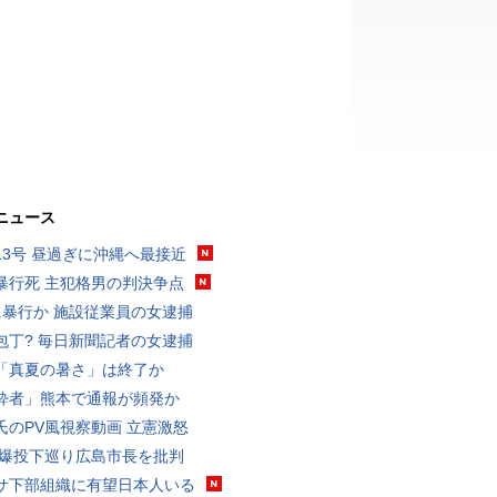
ニュース
13号 昼過ぎに沖縄へ最接近
暴行死 主犯格男の判決争点
に暴行か 施設従業員の女逮捕
包丁? 毎日新聞記者の女逮捕
「真夏の暑さ」は終了か
酔者」熊本で通報が頻発か
氏のPV風視察動画 立憲激怒
原爆投下巡り広島市長を批判
サ下部組織に有望日本人いる