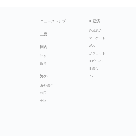
ニューストップ
IT 経済
経済総合
主要
マーケット
Web
国内
ガジェット
社会
ITビジネス
政治
IT総合
海外
PR
海外総合
韓国
中国