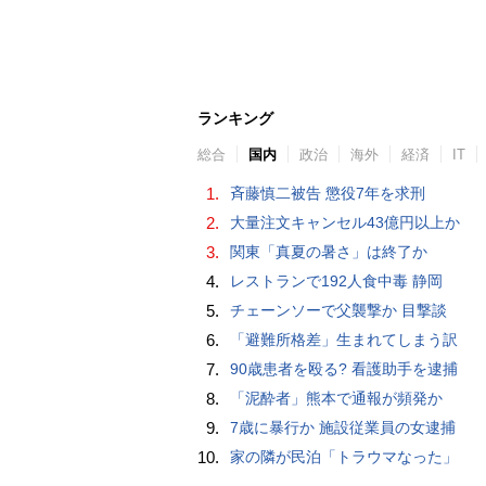
ランキング
総合
国内
政治
海外
経済
IT
1.
斉藤慎二被告 懲役7年を求刑
2.
大量注文キャンセル43億円以上か
3.
関東「真夏の暑さ」は終了か
4.
レストランで192人食中毒 静岡
5.
チェーンソーで父襲撃か 目撃談
6.
「避難所格差」生まれてしまう訳
7.
90歳患者を殴る? 看護助手を逮捕
8.
「泥酔者」熊本で通報が頻発か
9.
7歳に暴行か 施設従業員の女逮捕
10.
家の隣が民泊「トラウマなった」