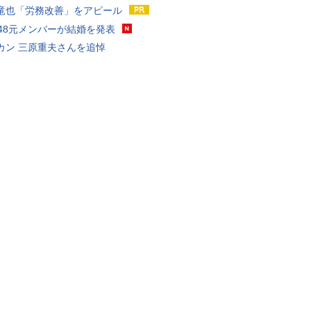
竜也「労務改善」をアピール
T48元メンバーが結婚を発表
カン 三原重夫さんを追悼