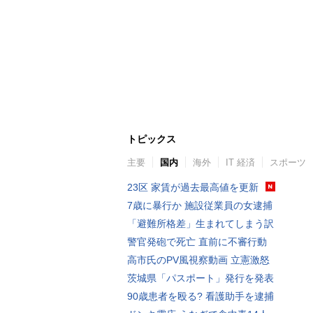
トピックス
主要
国内
海外
IT 経済
スポーツ
23区 家賃が過去最高値を更新
7歳に暴行か 施設従業員の女逮捕
「避難所格差」生まれてしまう訳
警官発砲で死亡 直前に不審行動
高市氏のPV風視察動画 立憲激怒
茨城県「パスポート」発行を発表
90歳患者を殴る? 看護助手を逮捕