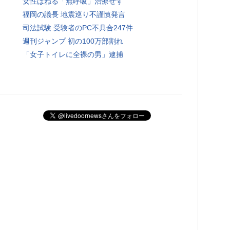
女性はねる「無呼吸」治療せず
福岡の議長 地震巡り不謹慎発言
司法試験 受験者のPC不具合247件
週刊ジャンプ 初の100万部割れ
「女子トイレに全裸の男」逮捕