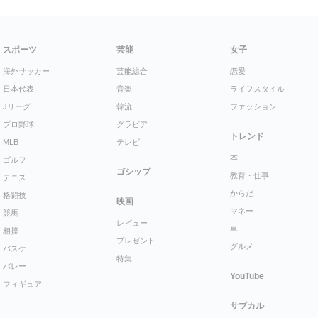
スポーツ
芸能
女子
海外サッカー
芸能総合
恋愛
日本代表
音楽
ライフスタイル
Jリーグ
韓流
ファッション
プロ野球
グラビア
トレンド
MLB
テレビ
本
ゴルフ
ゴシップ
教育・仕事
テニス
からだ
格闘技
映画
マネー
競馬
レビュー
車
相撲
プレゼント
グルメ
バスケ
特集
バレー
YouTube
フィギュア
サブカル