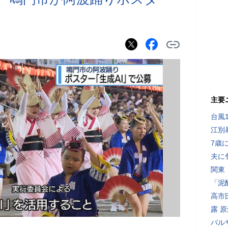
主要
台風
江別
7歳
夫に
関東
「泥
高市
露 
バル