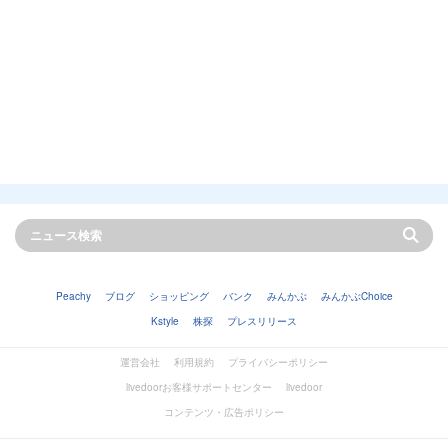
Peachy
ブログ
ショッピング
バンク
みんかぶ
みんかぶChoice
Kstyle
株探
プレスリリース
運営会社
利用規約
プライバシーポリシー
livedoorお客様サポートセンター
livedoor
コンテンツ・広告ポリシー