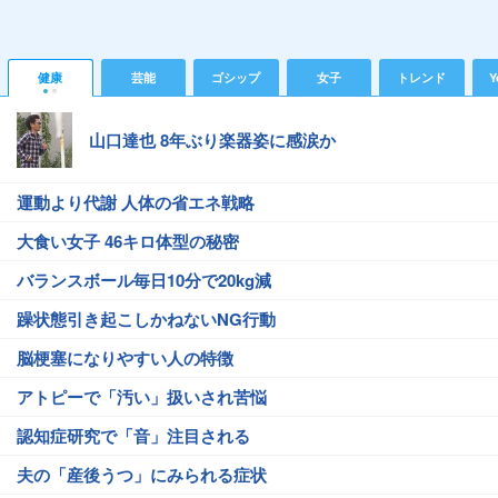
健康
芸能
ゴシップ
女子
トレンド
Y
山口達也 8年ぶり楽器姿に感涙か
運動より代謝 人体の省エネ戦略
大食い女子 46キロ体型の秘密
バランスボール毎日10分で20kg減
躁状態引き起こしかねないNG行動
脳梗塞になりやすい人の特徴
アトピーで「汚い」扱いされ苦悩
認知症研究で「音」注目される
夫の「産後うつ」にみられる症状