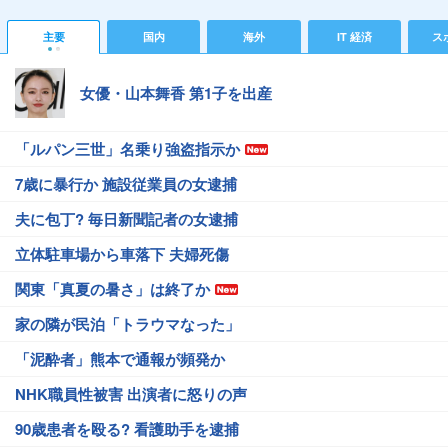
主要
国内
海外
IT 経済
ス
女優・山本舞香 第1子を出産
「ルパン三世」名乗り強盗指示か
7歳に暴行か 施設従業員の女逮捕
夫に包丁? 毎日新聞記者の女逮捕
立体駐車場から車落下 夫婦死傷
関東「真夏の暑さ」は終了か
家の隣が民泊「トラウマなった」
「泥酔者」熊本で通報が頻発か
NHK職員性被害 出演者に怒りの声
90歳患者を殴る? 看護助手を逮捕