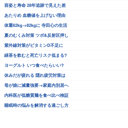
容姿と寿命 28年追跡で見えた差
あたりめ 血糖値を上げない理由
体重62kg→82kgに 寺田心の生活
夏のむくみ対策 ツボ&反射区押し
紫外線対策がビタミンD不足に
緑茶を飲むと死亡リスク低まる?
ヨーグルト いつ食べたらいい?
休みだが疲れる 隠れ疲労対策は
母が娘に減量強要→家庭内別居へ
内科医が低糖質麺を食べ比べ検証
睡眠時の悩みを解消する過ごし方