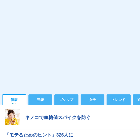
健康
芸能
ゴシップ
女子
トレンド
Y
キノコで血糖値スパイクを防ぐ
「モテるためのヒント」326人に