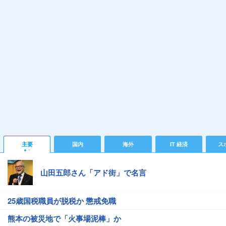
主要
国内
海外
IT 経済
ス
山田五郎さん「アド街」で名言
25歳国税職員が脱税か 懲戒免職
熊本の被災地で「火事場泥棒」か