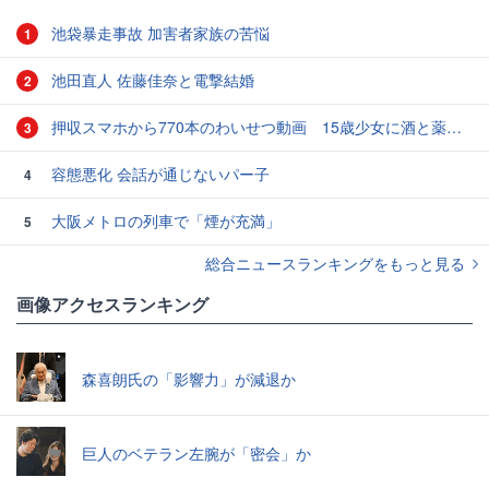
池袋暴走事故 加害者家族の苦悩
1
池田直人 佐藤佳奈と電撃結婚
2
押収スマホから770本のわいせつ動画 15歳少女に酒と薬飲ませ性的暴行か 54歳男を再逮捕 「薬もありますよ」とSNSで誘い出し
3
容態悪化 会話が通じないパー子
4
大阪メトロの列車で「煙が充満」
5
総合ニュースランキングをもっと見る
画像アクセスランキング
森喜朗氏の「影響力」が減退か
巨人のベテラン左腕が「密会」か