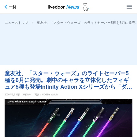
一覧
>
童友社、「スター・ウォーズ」のライトセーバー5種を6月に発売。劇中
ニューストップ
童友社、「スター・ウォーズ」のライトセーバー5
種を6月に発売。劇中のキャラを立体化したフィギ
ュア5種も登場Infinity Action Xシリーズから「ダー
スベイダー（ジェダイの帰還版）」など
2026年5月19日 13時38分
写真：HOBBY Watch