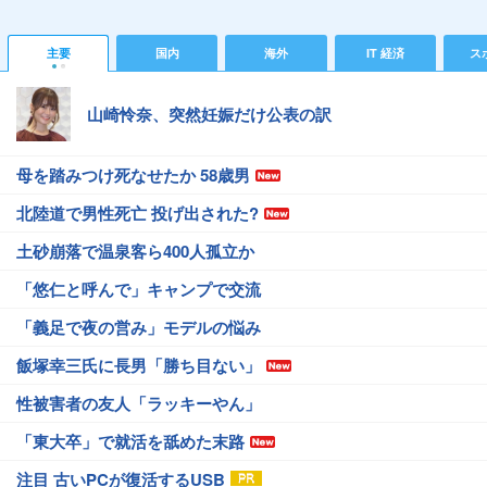
主要
国内
海外
IT 経済
ス
山崎怜奈、突然妊娠だけ公表の訳
母を踏みつけ死なせたか 58歳男
北陸道で男性死亡 投げ出された?
土砂崩落で温泉客ら400人孤立か
「悠仁と呼んで」キャンプで交流
「義足で夜の営み」モデルの悩み
飯塚幸三氏に長男「勝ち目ない」
性被害者の友人「ラッキーやん」
「東大卒」で就活を舐めた末路
注目 古いPCが復活するUSB