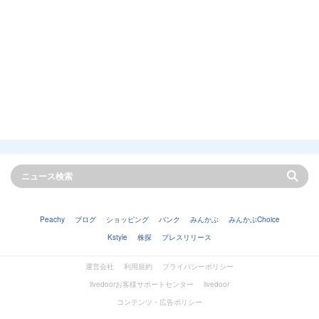
Peachy
ブログ
ショッピング
バンク
みんかぶ
みんかぶChoice
Kstyle
株探
プレスリリース
運営会社
利用規約
プライバシーポリシー
livedoorお客様サポートセンター
livedoor
コンテンツ・広告ポリシー