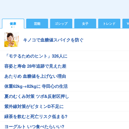
健康
芸能
ゴシップ
女子
トレンド
Y
キノコで血糖値スパイクを防ぐ
「モテるためのヒント」326人に
容姿と寿命 28年追跡で見えた差
あたりめ 血糖値を上げない理由
体重62kg→82kgに 寺田心の生活
夏のむくみ対策 ツボ&反射区押し
紫外線対策がビタミンD不足に
緑茶を飲むと死亡リスク低まる?
ヨーグルト いつ食べたらいい?