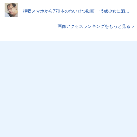
押収スマホから770本のわいせつ動画 15歳少女に酒と薬飲ませ性的暴行か 54歳男を再逮捕 「薬もありますよ」とSNSで誘い出し
画像アクセスランキングをもっと見る