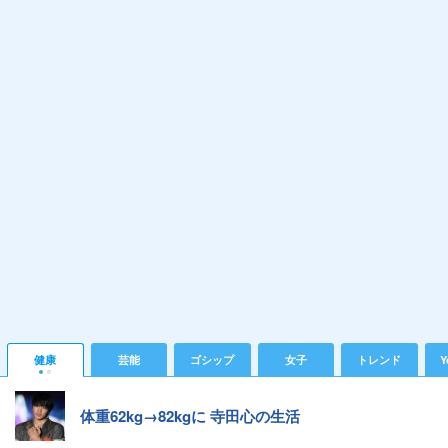
健康
芸能
ゴシップ
女子
トレンド
Y
体重62kg→82kgに 寺田心の生活