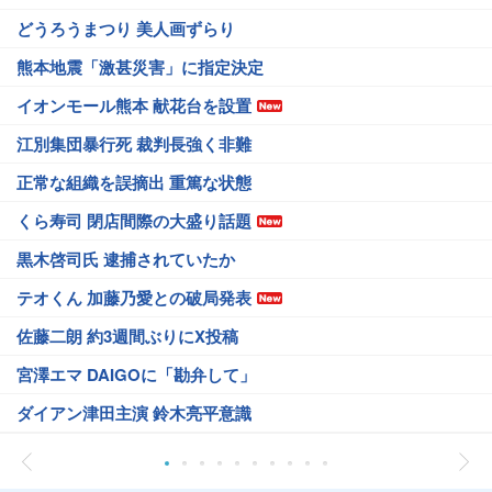
どうろうまつり 美人画ずらり
熊本地震「激甚災害」に指定決定
イオンモール熊本 献花台を設置
江別集団暴行死 裁判長強く非難
正常な組織を誤摘出 重篤な状態
くら寿司 閉店間際の大盛り話題
黒木啓司氏 逮捕されていたか
テオくん 加藤乃愛との破局発表
佐藤二朗 約3週間ぶりにX投稿
宮澤エマ DAIGOに「勘弁して」
ダイアン津田主演 鈴木亮平意識