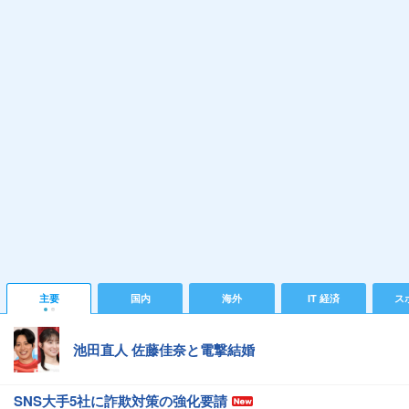
主要
国内
海外
IT 経済
ス
池田直人 佐藤佳奈と電撃結婚
SNS大手5社に詐欺対策の強化要請