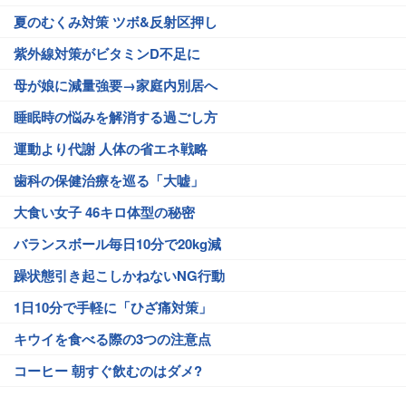
夏のむくみ対策 ツボ&反射区押し
紫外線対策がビタミンD不足に
母が娘に減量強要→家庭内別居へ
睡眠時の悩みを解消する過ごし方
運動より代謝 人体の省エネ戦略
歯科の保健治療を巡る「大嘘」
大食い女子 46キロ体型の秘密
バランスボール毎日10分で20kg減
躁状態引き起こしかねないNG行動
1日10分で手軽に「ひざ痛対策」
キウイを食べる際の3つの注意点
コーヒー 朝すぐ飲むのはダメ?