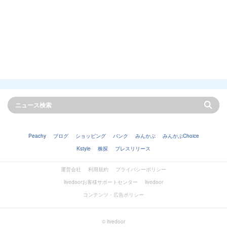
Peachy
ブログ
ショッピング
バンク
みんかぶ
みんかぶChoice
Kstyle
株探
プレスリリース
運営会社
利用規約
プライバシーポリシー
livedoorお客様サポートセンター
livedoor
コンテンツ・広告ポリシー
© livedoor