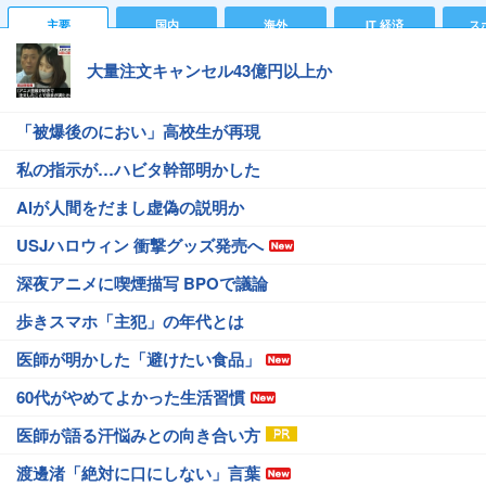
主要
国内
海外
IT 経済
ス
大量注文キャンセル43億円以上か
「被爆後のにおい」高校生が再現
私の指示が…ハビタ幹部明かした
AIが人間をだまし虚偽の説明か
USJハロウィン 衝撃グッズ発売へ
深夜アニメに喫煙描写 BPOで議論
歩きスマホ「主犯」の年代とは
医師が明かした「避けたい食品」
60代がやめてよかった生活習慣
医師が語る汗悩みとの向き合い方
渡邊渚「絶対に口にしない」言葉