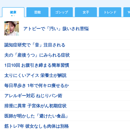
健康
芸能
ゴシップ
女子
トレンド
Y
アトピーで「汚い」扱いされ苦悩
認知症研究で「音」注目される
夫の「産後うつ」にみられる症状
1日10回 お腹引き締まる簡単習慣
太りにくいアイス 栄養士が解説
毎日早歩き 1年で何キロ痩せるか
アレルギー対応 ねじりパン術
排泄に異常 子宮体がん初期症状
医師が明かした「避けたい食品」
筋トレ7年 彼女なしも肉体は別格