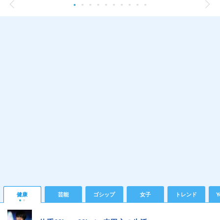
健康
芸能
ゴシップ
女子
トレンド
Y