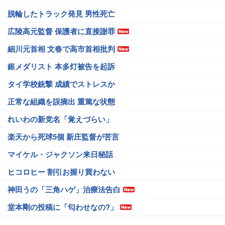
脱輪したトラック発見 男性死亡
広陵高元監督 保護者に直接謝罪
細川元首相 文春で高市首相批判
銀メダリスト 本多灯被告を起訴
タイ学校銃撃 成績でストレスか
正常な組織を誤摘出 重篤な状態
れいわの新党名「覚えづらい」
楽天から死球5個 新庄監督が苦言
マイケル・ジャクソン来日秘話
ヒコロヒー 割引お握り買わない
神田うの「三角ハゲ」治療法告白
堂本剛の投稿に「匂わせなの?」