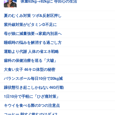
体重62kg→82kgに 寺田心の生活
夏のむくみ対策 ツボ&反射区押し
紫外線対策がビタミンD不足に
母が娘に減量強要→家庭内別居へ
睡眠時の悩みを解消する過ごし方
運動より代謝 人体の省エネ戦略
歯科の保健治療を巡る「大嘘」
大食い女子 46キロ体型の秘密
バランスボール毎日10分で20kg減
躁状態引き起こしかねないNG行動
1日10分で手軽に「ひざ痛対策」
キウイを食べる際の3つの注意点
コーヒー 朝すぐ飲むのはダメ?