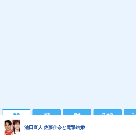
主要
国内
海外
IT 経済
ス
池田直人 佐藤佳奈と電撃結婚