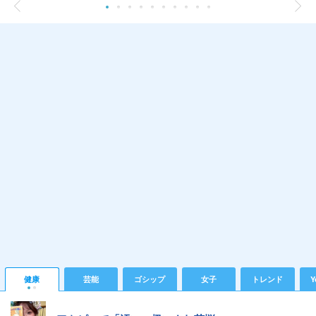
健康
芸能
ゴシップ
女子
トレンド
Y