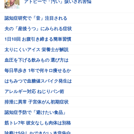
アトピーで「汚い」扱いされ苦悩
認知症研究で「音」注目される
夫の「産後うつ」にみられる症状
1日10回 お腹引き締まる簡単習慣
太りにくいアイス 栄養士が解説
血圧を下げる飲みもの 選び方は
毎日早歩き 1年で何キロ痩せるか
はちみつで血糖値スパイク発生は
アレルギー対応 ねじりパン術
排泄に異常 子宮体がん初期症状
認知症予防で「避けたい食品」
筋トレ7年 彼女なしも肉体は別格
診察は5分しかできない 本音告白