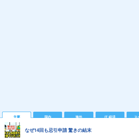
主要
国内
海外
IT 経済
ス
なぜ14回も忌引申請 驚きの結末