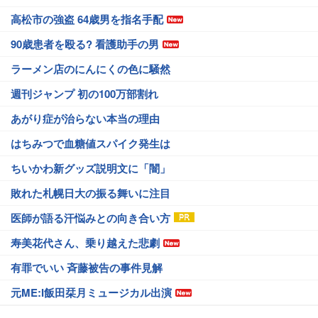
高松市の強盗 64歳男を指名手配
90歳患者を殴る? 看護助手の男
ラーメン店のにんにくの色に騒然
週刊ジャンプ 初の100万部割れ
あがり症が治らない本当の理由
はちみつで血糖値スパイク発生は
ちいかわ新グッズ説明文に「闇」
敗れた札幌日大の振る舞いに注目
医師が語る汗悩みとの向き合い方
寿美花代さん、乗り越えた悲劇
有罪でいい 斉藤被告の事件見解
元ME:I飯田栞月ミュージカル出演