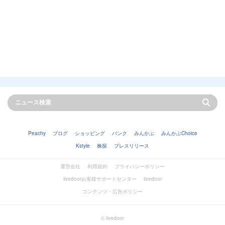
Peachy
ブログ
ショッピング
バンク
みんかぶ
みんかぶChoice
Kstyle
株探
プレスリリース
運営会社
利用規約
プライバシーポリシー
livedoorお客様サポートセンター
livedoor
コンテンツ・広告ポリシー
© livedoor