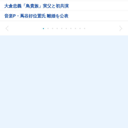
大倉忠義「鳥貴族」実父と初共演
音楽P・蔦谷好位置氏 離婚を公表