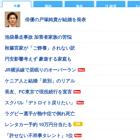
主要
国内
海外
IT 経済
ス
俳優の戸塚純貴が結婚を発表
池袋暴走事故 加害者家族の苦悩
秋篠宮家が「ご静養」されない訳
円安影響考えず 豪遊する家庭も
JR横浜線で居眠りのオーバーラン
ケニア人と結婚「差別」のリアル
長友、FC東京で現役続行を宣言
スクバル「デトロイト戻りたい」
ラグビー選手が熱中症で倒れ死亡
レンタカー予約 10万円分当たる
「許せない不祥事タレント」1位