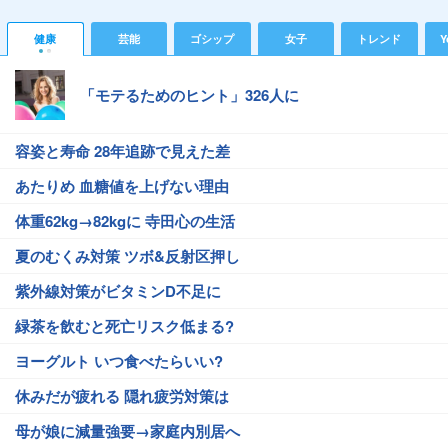
健康
芸能
ゴシップ
女子
トレンド
Y
「モテるためのヒント」326人に
容姿と寿命 28年追跡で見えた差
あたりめ 血糖値を上げない理由
体重62kg→82kgに 寺田心の生活
夏のむくみ対策 ツボ&反射区押し
紫外線対策がビタミンD不足に
緑茶を飲むと死亡リスク低まる?
ヨーグルト いつ食べたらいい?
休みだが疲れる 隠れ疲労対策は
母が娘に減量強要→家庭内別居へ