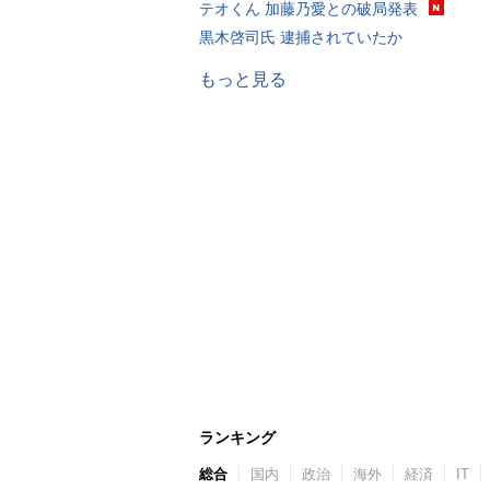
テオくん 加藤乃愛との破局発表
黒木啓司氏 逮捕されていたか
もっと見る
ランキング
総合
国内
政治
海外
経済
IT