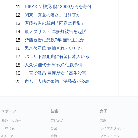
11.
HIKAKIN 被災地に2000万円を寄付
12.
関東「真夏の暑さ」は終了か
13.
斉藤被告の裁判「同意は異常」
14.
銀メダリスト 本多灯被告を起訴
15.
斉藤被告に懲役7年 無罪主張か
16.
黒木啓司氏 逮捕されていたか
17.
バルサ下部組織に有望日本人いる
18.
大久保佳代子 50代の性欲事情
19.
一言で激昂 巨漢が女子高生殺害
20.
声も「人格の象徴」法務省が公表
スポーツ
芸能
女子
海外サッカー
芸能総合
恋愛
日本代表
音楽
ライフスタイル
Jリーグ
韓流
ファッション