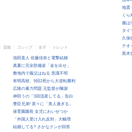
地震
くら
服は
タイ
久保
テオ
芸能
ゴシップ
女子
トレンド
黒木
池田直人 佐藤佳奈と電撃結婚
真夏に完全防備姿「金を出せ」
敷地内で義父はねる 意識不明
有明高校、9回2死から大逆転勝利
広陵の暴力問題 元監督が陳謝
神田うの「3回流産してる」告白
豊臣兄弟! 茶々に「美人過ぎる」
保育園園長 女児にわいせつか
「外国人受け入れ反対」大幅増
結婚してる? さかなクンが回答