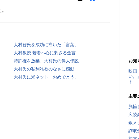
た。
大村智氏を成功に導いた「言葉」
大村教授 若者へ心に刺さる金言
特許権を放棄…大村氏の偉人伝説
お知
大村氏の私利私欲のなさに感動
映画
い。
大村氏に米ネット「おめでとう」
ト！
主要
脱輪
広陵
銀メ
詐取
熊本