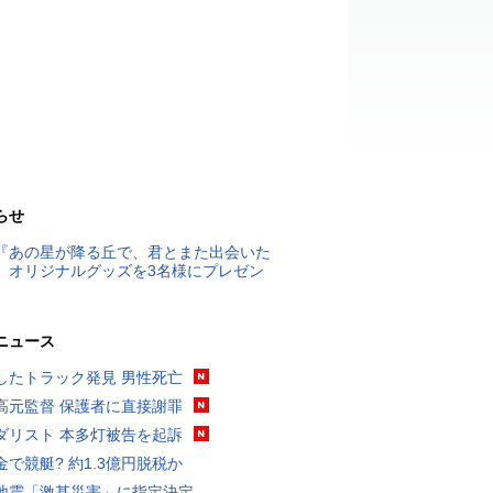
らせ
『あの星が降る丘で、君とまた出会いた
』オリジナルグッズを3名様にプレゼン
ニュース
したトラック発見 男性死亡
高元監督 保護者に直接謝罪
ダリスト 本多灯被告を起訴
金で競艇? 約1.3億円脱税か
地震「激甚災害」に指定決定