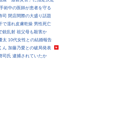
 手術中の医師が患者を守る
寿司 閉店間際の大盛り話題
汗で濡れ皮膚乾燥 男性死亡
で銃乱射 祖父母も殺害か
優太 10代女性との結婚報告
くん 加藤乃愛との破局発表
啓司氏 逮捕されていたか