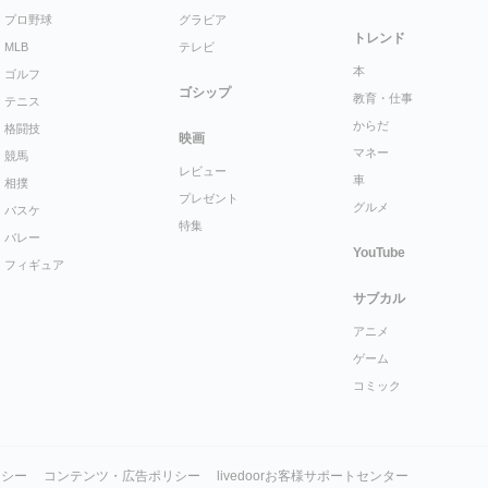
プロ野球
グラビア
トレンド
MLB
テレビ
本
ゴルフ
ゴシップ
教育・仕事
テニス
からだ
格闘技
映画
マネー
競馬
レビュー
車
相撲
プレゼント
グルメ
バスケ
特集
バレー
YouTube
フィギュア
サブカル
アニメ
ゲーム
コミック
リシー
コンテンツ・広告ポリシー
livedoorお客様サポートセンター