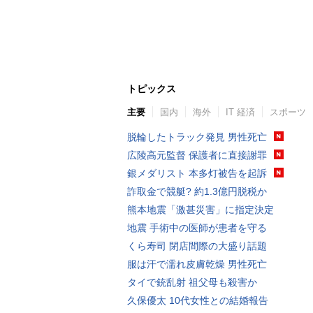
トピックス
主要
国内
海外
IT 経済
スポーツ
脱輪したトラック発見 男性死亡
広陵高元監督 保護者に直接謝罪
銀メダリスト 本多灯被告を起訴
詐取金で競艇? 約1.3億円脱税か
熊本地震「激甚災害」に指定決定
地震 手術中の医師が患者を守る
くら寿司 閉店間際の大盛り話題
服は汗で濡れ皮膚乾燥 男性死亡
タイで銃乱射 祖父母も殺害か
久保優太 10代女性との結婚報告