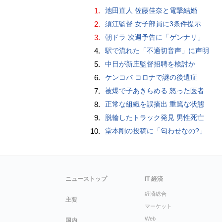
1.
池田直人 佐藤佳奈と電撃結婚
2.
須江監督 女子部員に3条件提示
3.
朝ドラ 次週予告に「ゲンナリ」
4.
駅で流れた「不適切音声」に声明
5.
中日が新庄監督招聘を検討か
6.
ケンコバ コロナで謎の後遺症
7.
被爆で子あきらめる 怒った医者
8.
正常な組織を誤摘出 重篤な状態
9.
脱輪したトラック発見 男性死亡
10.
堂本剛の投稿に「匂わせなの?」
ニューストップ
IT 経済
経済総合
主要
マーケット
Web
国内