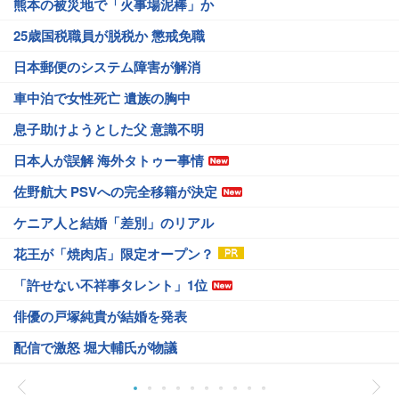
熊本の被災地で「火事場泥棒」か
25歳国税職員が脱税か 懲戒免職
日本郵便のシステム障害が解消
車中泊で女性死亡 遺族の胸中
息子助けようとした父 意識不明
日本人が誤解 海外タトゥー事情
佐野航大 PSVへの完全移籍が決定
ケニア人と結婚「差別」のリアル
花王が「焼肉店」限定オープン？
「許せない不祥事タレント」1位
俳優の戸塚純貴が結婚を発表
配信で激怒 堀大輔氏が物議