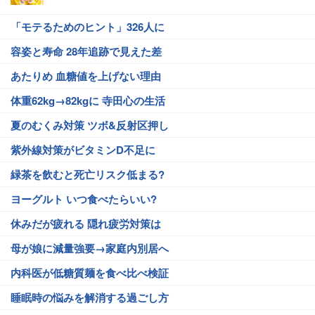
「モテるためのヒント」326人に
容姿と寿命 28年追跡で見えた差
あたりめ 血糖値を上げない理由
体重62kg→82kgに 寺田心の生活
夏のむくみ対策 ツボ&反射区押し
紫外線対策がビタミンD不足に
緑茶を飲むと死亡リスク低まる?
ヨーグルト いつ食べたらいい?
休みだが疲れる 隠れ疲労対策は
母が娘に減量強要→家庭内別居へ
内科医が低糖質麺を食べ比べ検証
睡眠時の悩みを解消する過ごし方