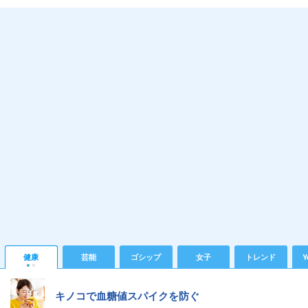
健康
芸能
ゴシップ
女子
トレンド
Y
キノコで血糖値スパイクを防ぐ