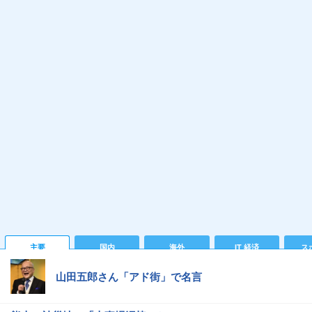
主要
国内
海外
IT 経済
ス
山田五郎さん「アド街」で名言