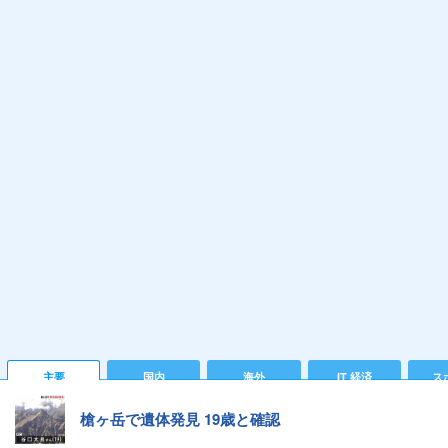
主要
国内
海外
IT 経済
ス
槍ヶ岳で遺体発見 19歳と確認