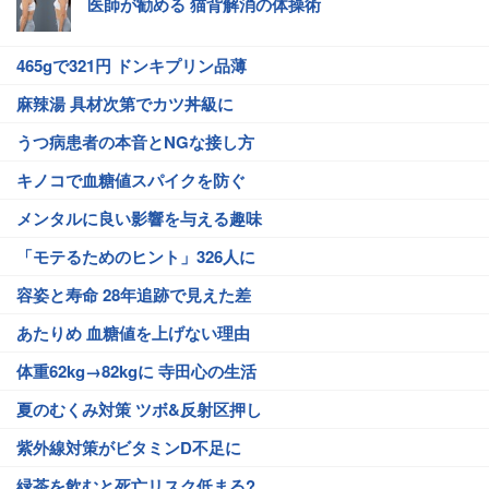
医師が勧める 猫背解消の体操術
465gで321円 ドンキプリン品薄
麻辣湯 具材次第でカツ丼級に
うつ病患者の本音とNGな接し方
キノコで血糖値スパイクを防ぐ
メンタルに良い影響を与える趣味
「モテるためのヒント」326人に
容姿と寿命 28年追跡で見えた差
あたりめ 血糖値を上げない理由
体重62kg→82kgに 寺田心の生活
夏のむくみ対策 ツボ&反射区押し
紫外線対策がビタミンD不足に
緑茶を飲むと死亡リスク低まる?