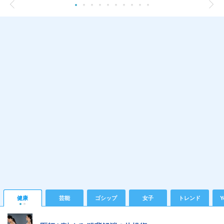
健康
芸能
ゴシップ
女子
トレンド
Y