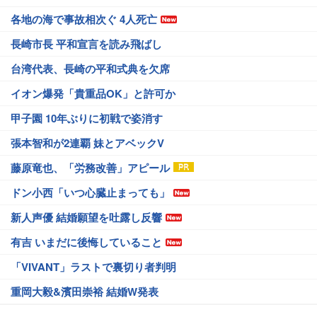
各地の海で事故相次ぐ 4人死亡
長崎市長 平和宣言を読み飛ばし
台湾代表、長崎の平和式典を欠席
イオン爆発「貴重品OK」と許可か
甲子園 10年ぶりに初戦で姿消す
張本智和が2連覇 妹とアベックV
藤原竜也、「労務改善」アピール
ドン小西「いつ心臓止まっても」
新人声優 結婚願望を吐露し反響
有吉 いまだに後悔していること
「VIVANT」ラストで裏切り者判明
重岡大毅&濱田崇裕 結婚W発表