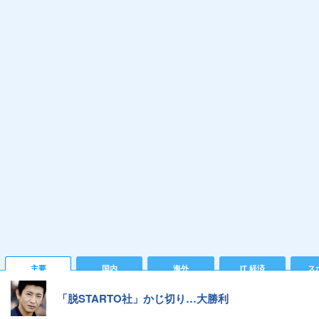
主要
国内
海外
IT 経済
ス
「脱STARTO社」かじ切り…大勝利