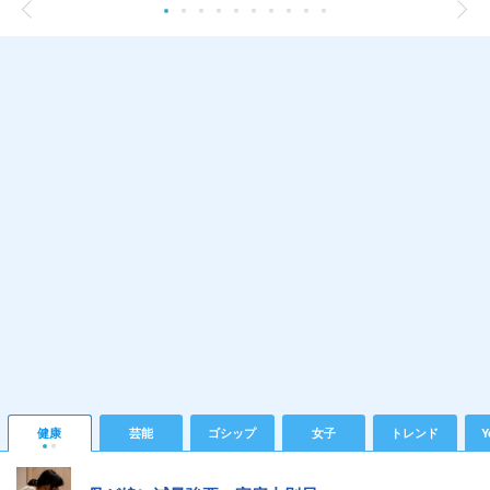
健康
芸能
ゴシップ
女子
トレンド
Y