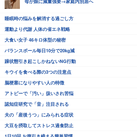
母が娘に減量強要→家庭内別居へ
睡眠時の悩みを解消する過ごし方
運動より代謝 人体の省エネ戦略
大食い女子 46キロ体型の秘密
バランスボール毎日10分で20kg減
躁状態引き起こしかねないNG行動
キウイを食べる際の3つの注意点
脳梗塞になりやすい人の特徴
アトピーで「汚い」扱いされ苦悩
認知症研究で「音」注目される
夫の「産後うつ」にみられる症状
大豆を摂取してストレス過食防止
1日10回 お腹引き締まる簡単習慣