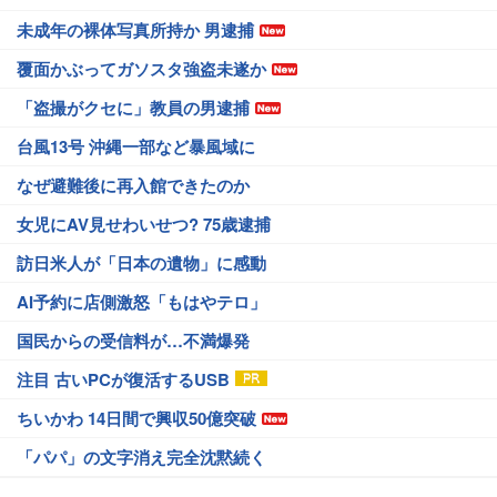
未成年の裸体写真所持か 男逮捕
覆面かぶってガソスタ強盗未遂か
「盗撮がクセに」教員の男逮捕
台風13号 沖縄一部など暴風域に
なぜ避難後に再入館できたのか
女児にAV見せわいせつ? 75歳逮捕
訪日米人が「日本の遺物」に感動
AI予約に店側激怒「もはやテロ」
国民からの受信料が…不満爆発
注目 古いPCが復活するUSB
ちいかわ 14日間で興収50億突破
「パパ」の文字消え完全沈黙続く