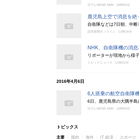
日テレNEWS NNN
16時30分
鹿児島上空で消息を絶っ
自衛隊などは7日朝、中断
読売新聞オンライン
11時24分
NHK、自衛隊機の消
リポーターが現地から様
トピックニュース
11時22分
2016年4月6日
6人搭乗の航空自衛隊
6日、鹿児島県の大隅半島
日テレNEWS NNN
16時58分
トピックス
主要
国内
海外
IT 経済
スポーツ