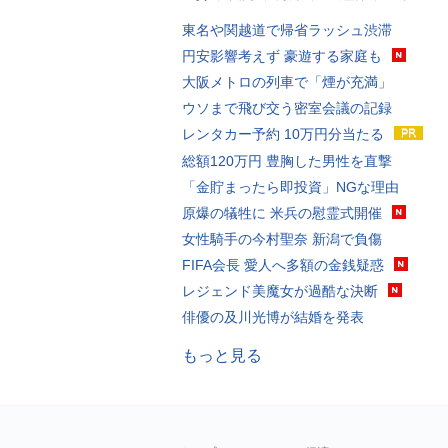
東名や関越道で帰省ラッシュ渋滞
円安影響考えず 豪遊する家庭も
大阪メトロの列車で「煙が充満」
ウソまで飛び交う密室会議の記録
レンタカー予約 10万円分当たる
総額120万円 豊胸した男性を直撃
「金貯まったら即投資」NGな理由
原爆の犠牲に 米兵の慰霊式開催
女性騎手の今村聖奈 新潟で負傷
FIFA会長 愛人へ多額の金銭疑惑
レジェンド美魔女が過酷な決断
俳優の及川光博が結婚を発表
もっと見る