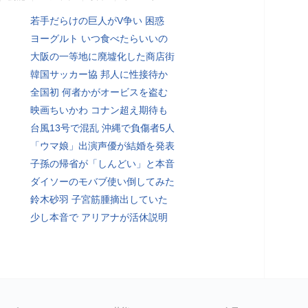
若手だらけの巨人がV争い 困惑
ヨーグルト いつ食べたらいいの
大阪の一等地に廃墟化した商店街
韓国サッカー協 邦人に性接待か
全国初 何者かがオービスを盗む
映画ちいかわ コナン超え期待も
台風13号で混乱 沖縄で負傷者5人
「ウマ娘」出演声優が結婚を発表
子孫の帰省が「しんどい」と本音
ダイソーのモバブ使い倒してみた
鈴木砂羽 子宮筋腫摘出していた
少し本音で アリアナが活休説明