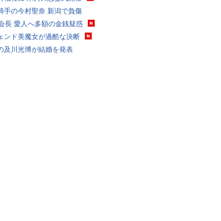
騎手の今村聖奈 新潟で負傷
FA会長 愛人へ多額の金銭疑惑
ェンド美魔女が過酷な決断
の及川光博が結婚を発表