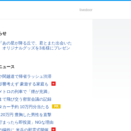
livedoor
らせ
『あの星が降る丘で、君とまた出会いた
』オリジナルグッズを3名様にプレゼン
ニュース
や関越道で帰省ラッシュ渋滞
影響考えず 豪遊する家庭も
メトロの列車で「煙が充満」
まで飛び交う密室会議の記録
タカー予約 10万円分当たる
120万円 豊胸した男性を直撃
貯まったら即投資」NGな理由
の犠牲に 米兵の慰霊式開催