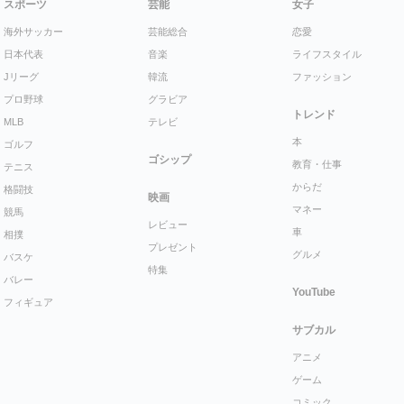
スポーツ
芸能
女子
海外サッカー
芸能総合
恋愛
日本代表
音楽
ライフスタイル
Jリーグ
韓流
ファッション
プロ野球
グラビア
トレンド
MLB
テレビ
本
ゴルフ
ゴシップ
教育・仕事
テニス
からだ
格闘技
映画
マネー
競馬
レビュー
車
相撲
プレゼント
グルメ
バスケ
特集
バレー
YouTube
フィギュア
サブカル
アニメ
ゲーム
コミック