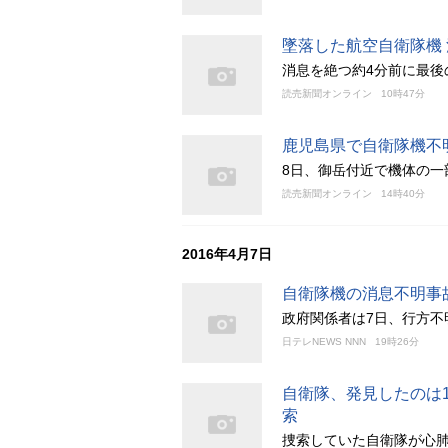
墜落した航空自衛隊機
消息を絶つ約4分前に最後
読売新聞オンライン
10時47分
鹿児島県で自衛隊機不
8日、御岳付近で機体の一
読売新聞オンライン
14時40分
2016年4月7日
自衛隊機の消息不明事
政府関係者は7日、行方不
日テレNEWS NNN
19時26分
自衛隊、発見したのは
索
捜索していた自衛隊が心肺