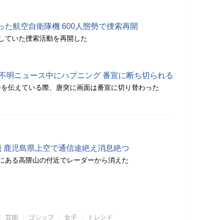
た航空自衛隊機 600人態勢で捜索再開
していた捜索活動を再開した
息不明ニュース中にハプニング 番宣に断ち切られる
子を伝えている際、唐突に画面は番宣に切り替わった
機 鹿児島県上空で通信途絶え消息絶つ
にある高隈山の付近でレーダーから消えた
芸能
ゴシップ
女子
トレンド