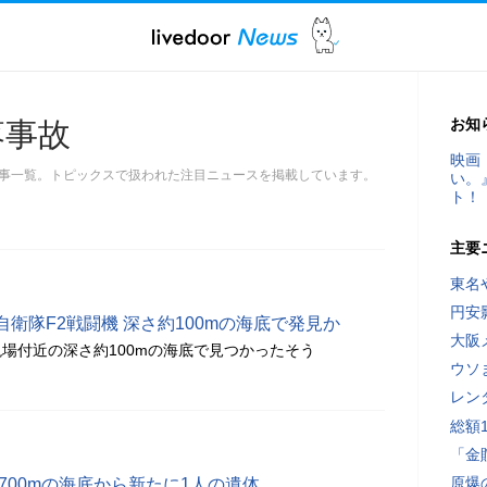
お知
落事故
映画
事一覧。トピックスで扱われた注目ニュースを掲載しています。
い。
ト！
主要
東名
円安
衛隊F2戦闘機 深さ約100mの海底で発見か
大阪
場付近の深さ約100mの海底で見つかったそう
ウソ
レン
総額
「金
原爆
700mの海底から新たに1人の遺体