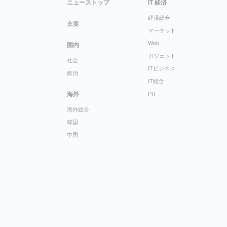
ニューストップ
IT 経済
経済総合
主要
マーケット
Web
国内
ガジェット
社会
ITビジネス
政治
IT総合
海外
PR
海外総合
韓国
中国