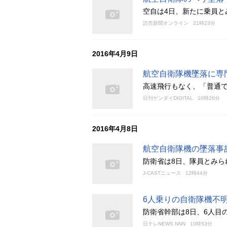
空自は4日、新たに乗員と
読売新聞オンライン
21時23分
2016年4月9日
航空自衛隊機墜落に専
高速飛行もなく、「普通
日刊ゲンダイDIGITAL
10時26分
2016年4月8日
航空自衛隊機の墜落事
防衛省は8日、隊員とみら
J-CASTニュース
12時44分
6人乗りの自衛隊機不
防衛省幹部は8日、6人目
日テレNEWS NNN
10時53分