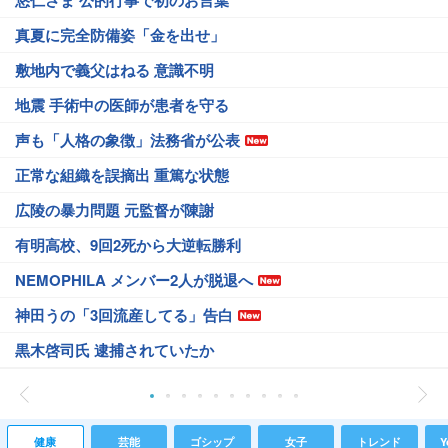
悠仁さま 公的行事で初のお言葉
真夏に完全防備姿「金を出せ」
敷地内で義父はねる 意識不明
地震 手術中の医師が患者を守る
声も「人格の象徴」法務省が公表
正常な組織を誤摘出 重篤な状態
広陵の暴力問題 元監督が陳謝
有明高校、9回2死から大逆転勝利
NEMOPHILA メンバー2人が脱退へ
神田うの「3回流産してる」告白
黒木啓司氏 逮捕されていたか
健康
芸能
ゴシップ
女子
トレンド
Y