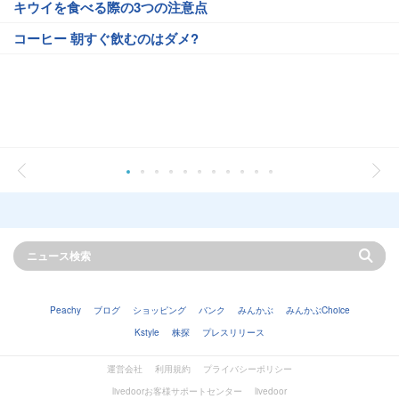
キウイを食べる際の3つの注意点
コーヒー 朝すぐ飲むのはダメ?
Peachy
ブログ
ショッピング
バンク
みんかぶ
みんかぶChoice
Kstyle
株探
プレスリリース
運営会社
利用規約
プライバシーポリシー
livedoorお客様サポートセンター
livedoor