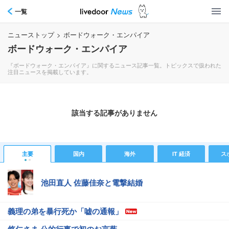
一覧
ニューストップ
>
ボードウォーク・エンパイア
ボードウォーク・エンパイア
『ボードウォーク・エンパイア』に関するニュース記事一覧。トピックスで扱われた
注目ニュースを掲載しています。
該当する記事がありません
主要
国内
海外
IT 経済
ス
池田直人 佐藤佳奈と電撃結婚
義理の弟を暴行死か「嘘の通報」