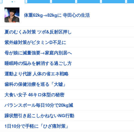
体重62kg→82kgに 寺田心の生活
夏のむくみ対策 ツボ&反射区押し
紫外線対策がビタミンD不足に
母が娘に減量強要→家庭内別居へ
睡眠時の悩みを解消する過ごし方
運動より代謝 人体の省エネ戦略
歯科の保健治療を巡る「大嘘」
大食い女子 46キロ体型の秘密
バランスボール毎日10分で20kg減
躁状態引き起こしかねないNG行動
1日10分で手軽に「ひざ痛対策」