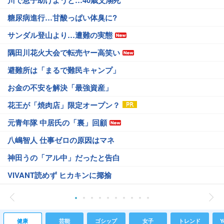
川で息子助けようと…40歳父溺死
糖尿病進行…甘酸っぱい体臭に?
サンダル登山より…遭難の実態
隅田川花火大会で転売ヤー高笑い
避難所は「まるで難民キャンプ」
お金の不安を解決「最強資産」
花王が「焼肉店」限定オープン？
元青年隊 中居氏の「裏」回顧
八嶋智人 仕事ゼロの原因はマネ
神田うの「アル中」だったと告白
VIVANT読めず ヒカキンに揶揄
健康
芸能
ゴシップ
女子
トレンド
Y