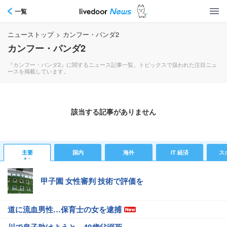
一覧
ニューストップ
>
カンフー・パンダ2
カンフー・パンダ2
『カンフー・パンダ2』に関するニュース記事一覧。トピックスで扱われた注目ニュ
ースを掲載しています。
該当する記事がありません
主要
国内
海外
IT 経済
ス
甲子園 女性審判 技術で評価を
道に流血男性…保育士の女を逮捕