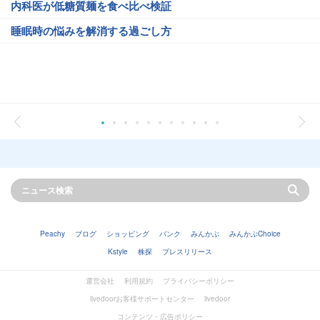
内科医が低糖質麺を食べ比べ検証
睡眠時の悩みを解消する過ごし方
Peachy
ブログ
ショッピング
バンク
みんかぶ
みんかぶChoice
Kstyle
株探
プレスリリース
運営会社
利用規約
プライバシーポリシー
livedoorお客様サポートセンター
livedoor
コンテンツ・広告ポリシー