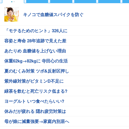
キノコで血糖値スパイクを防ぐ
「モテるためのヒント」326人に
容姿と寿命 28年追跡で見えた差
あたりめ 血糖値を上げない理由
体重62kg→82kgに 寺田心の生活
夏のむくみ対策 ツボ&反射区押し
紫外線対策がビタミンD不足に
緑茶を飲むと死亡リスク低まる?
ヨーグルト いつ食べたらいい?
休みだが疲れる 隠れ疲労対策は
母が娘に減量強要→家庭内別居へ