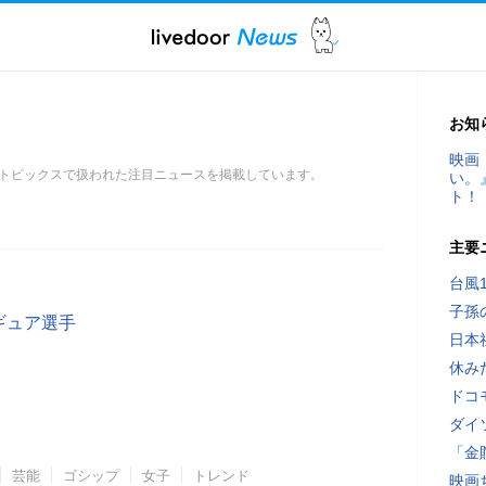
お知
映画
トピックスで扱われた注目ニュースを掲載しています。
い。
ト！
主要
台風
子孫
ギュア選手
日本
休み
ドコ
ダイ
「金
芸能
ゴシップ
女子
トレンド
映画