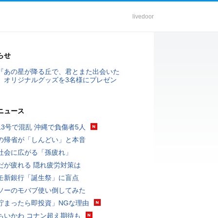
livedoor
らせ
『あの星が降る丘で、君とまた出会いた
』オリジナルグッズを3名様にプレゼン
ニュース
13号で混乱 沖縄で負傷者5人
の帰省が「しんどい」と本音
社会に広がる「孫疲れ」
だが疲れる 隠れ疲労対策は
モ新銀行「誕生祭」に盲点
ソーのモバブ使い倒してみた
貯まったら即投資」NGな理由
ちいかわ コナン超え期待も