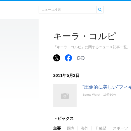
キーラ・コルピ
『キーラ・コルピ』に関するニュース記事一覧。
2011年5月2日
"圧倒的に美しい"フィ
Sports Watch
10時30分
トピックス
主要
国内
海外
IT 経済
スポーツ