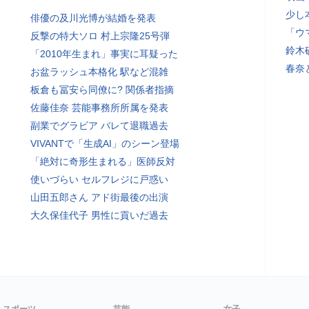
少し
俳優の及川光博が結婚を発表
「ウ
反撃の特大ソロ 村上宗隆25号弾
鈴木
「2010年生まれ」事実に耳疑った
春奈
お盆ラッシュ本格化 駅など混雑
板倉も冨安ら同僚に? 関係者指摘
佐藤佳奈 芸能事務所所属を発表
副業でグラビア バレて退職過去
VIVANTで「生成AI」のシーン登場
「絶対に奇形生まれる」医師反対
使いづらい セルフレジに戸惑い
山田五郎さん アド街最後の出演
大久保佳代子 男性に貢いだ過去