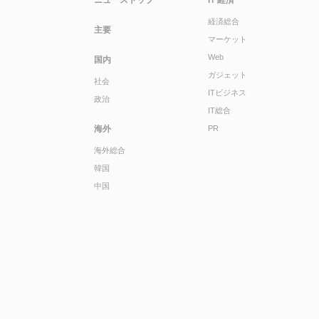
ニューストップ
IT 経済
経済総合
主要
マーケット
Web
国内
ガジェット
社会
ITビジネス
政治
IT総合
海外
PR
海外総合
韓国
中国