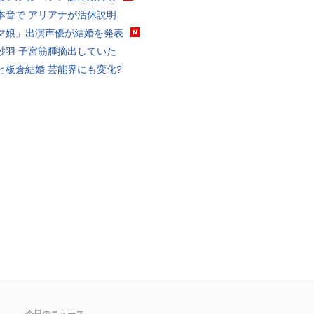
本音で アリアナが活休説明
マ娘」出演声優が結婚を発表
砂羽 子宮筋腫摘出していた
と板倉結婚 芸能界にも変化?