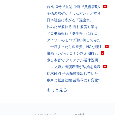
台風13号で混乱 沖縄で負傷者5人
子孫の帰省が「しんどい」と本音
日本社会に広がる「孫疲れ」
休みだが疲れる 隠れ疲労対策は
ドコモ新銀行「誕生祭」に盲点
ダイソーのモバブ使い倒してみた
「金貯まったら即投資」NGな理由
映画ちいかわ コナン超え期待も
少し本音で アリアナが活休説明
「ウマ娘」出演声優が結婚を発表
鈴木砂羽 子宮筋腫摘出していた
春奈と板倉結婚 芸能界にも変化?
もっと見る