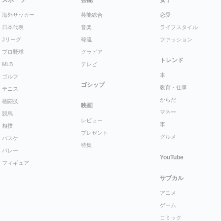
スポーツ
芸能
女子
海外サッカー
芸能総合
恋愛
日本代表
音楽
ライフスタイル
Jリーグ
韓流
ファッション
プロ野球
グラビア
トレンド
MLB
テレビ
本
ゴルフ
ゴシップ
教育・仕事
テニス
からだ
格闘技
映画
マネー
競馬
レビュー
車
相撲
プレゼント
グルメ
バスケ
特集
バレー
YouTube
フィギュア
サブカル
アニメ
ゲーム
コミック