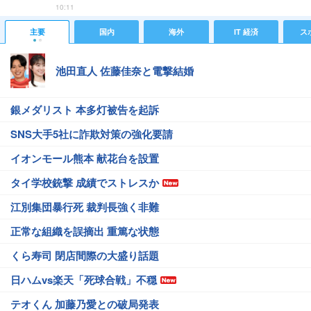
10:11
主要
国内
海外
IT 経済
ス
池田直人 佐藤佳奈と電撃結婚
銀メダリスト 本多灯被告を起訴
SNS大手5社に詐欺対策の強化要請
イオンモール熊本 献花台を設置
タイ学校銃撃 成績でストレスか
江別集団暴行死 裁判長強く非難
正常な組織を誤摘出 重篤な状態
くら寿司 閉店間際の大盛り話題
日ハムvs楽天「死球合戦」不穏
テオくん 加藤乃愛との破局発表