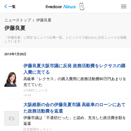
一覧
ニューストップ
>
伊藤良夏
伊藤良夏
『伊藤良夏』に関するニュース記事一覧。トピックスで扱われた注目ニュースを掲載
しています。
2015年7月28日
伊藤良夏大阪市議に反発 政務活動費をレクサスの購
入費に充てる
高級車「レクサス」の購入費用に政務活動費80万円あまりを
充てていた
J-CASTニュース
18:49
大阪維新の会の伊藤良夏市議 高級車のローンにあて
た政務活動費を返還
伊藤市議は「不適切だった」と認め、充当した政活費全額を
返還
読売新聞オンライン