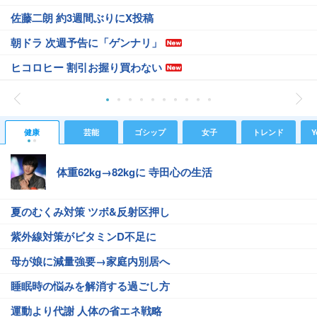
佐藤二朗 約3週間ぶりにX投稿
朝ドラ 次週予告に「ゲンナリ」
ヒコロヒー 割引お握り買わない
健康
芸能
ゴシップ
女子
トレンド
Y
体重62kg→82kgに 寺田心の生活
夏のむくみ対策 ツボ&反射区押し
紫外線対策がビタミンD不足に
母が娘に減量強要→家庭内別居へ
睡眠時の悩みを解消する過ごし方
運動より代謝 人体の省エネ戦略