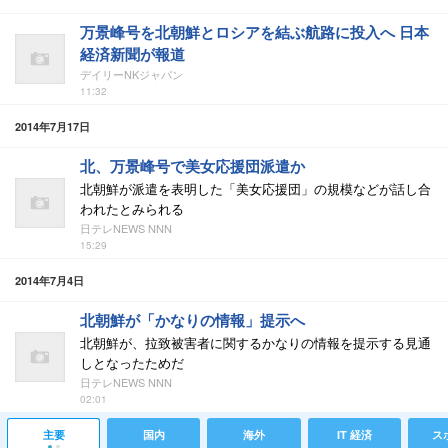
万景峰号を北朝鮮とロシアを結ぶ航路に投入へ 日本
経済新聞が報道
デイリーNKジャパン
11:32
2014年7月17日
北、万景峰号で美女応援団派遣か
北朝鮮が派遣を表明した「美女応援団」の規模などが話し合
われたとみられる
日テレNEWS NNN
15:29
2014年7月4日
北朝鮮が「かなりの情報」提示へ
北朝鮮が、拉致被害者に関するかなりの情報を提示する見通
しとなったためだ
日テレNEWS NNN
02:01
主要
国内
海外
IT 経済
ス