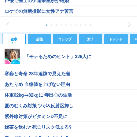
声優で雀士の伊達朱里紗が結婚
ロケでの無断撮影に女性アナ苦言
健康
芸能
ゴシップ
女子
トレンド
Y
「モテるためのヒント」326人に
容姿と寿命 28年追跡で見えた差
あたりめ 血糖値を上げない理由
体重62kg→82kgに 寺田心の生活
夏のむくみ対策 ツボ&反射区押し
紫外線対策がビタミンD不足に
緑茶を飲むと死亡リスク低まる?