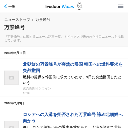
一覧
ニューストップ
>
万景峰号
万景峰号
『万景峰号』に関するニュース記事一覧。トピックスで扱われた注目ニュースを掲載
しています。
2018年2月11日
北朝鮮の万景峰号が突然の帰国 韓国への燃料要求を
突然撤回
燃料の提供を韓国側に求めていたが、9日に突然撤回したと
いう
読売新聞オンライン
13:39
2018年2月9日
ロシアへの入港を拒否された万景峰号 諦め北朝鮮へ
向かう
9日、ロシア領海からの退去を求められ、入港を諦めて北朝