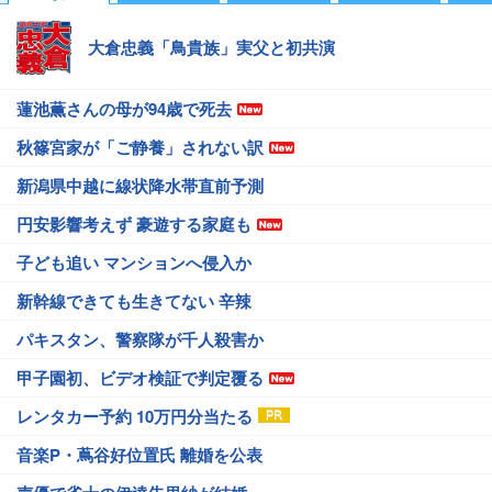
大倉忠義「鳥貴族」実父と初共演
蓮池薫さんの母が94歳で死去
秋篠宮家が「ご静養」されない訳
新潟県中越に線状降水帯直前予測
円安影響考えず 豪遊する家庭も
子ども追い マンションへ侵入か
新幹線できても生きてない 辛辣
パキスタン、警察隊が千人殺害か
甲子園初、ビデオ検証で判定覆る
レンタカー予約 10万円分当たる
音楽P・蔦谷好位置氏 離婚を公表