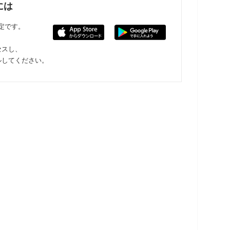
には
限定です。
セスし、
ルしてください。