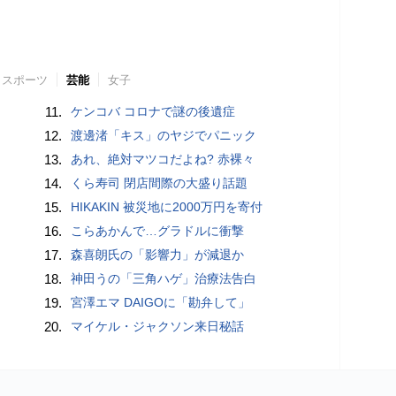
スポーツ
芸能
女子
11.
ケンコバ コロナで謎の後遺症
12.
渡邊渚「キス」のヤジでパニック
13.
あれ、絶対マツコだよね? 赤裸々
14.
くら寿司 閉店間際の大盛り話題
15.
HIKAKIN 被災地に2000万円を寄付
16.
こらあかんで…グラドルに衝撃
17.
森喜朗氏の「影響力」が減退か
18.
神田うの「三角ハゲ」治療法告白
19.
宮澤エマ DAIGOに「勘弁して」
20.
マイケル・ジャクソン来日秘話