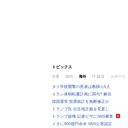
トピックス
主要
国内
海外
IT 経済
スポーツ
タイ学校襲撃の死者は教師ら5人
イラン体制転覆計画に関与? 解任
韓国選管 投票統計を無断修正か
トランプ氏 出生地主義を見直し
トランプ政権 記者ビザにSNS審査
メタに900億円命令 SNS公害認定