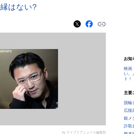
縁はない?
お知
映画
い。
ト！
主要
脱輪
広陵
銀メ
詐取
by ライブドアニュース編集部
熊本