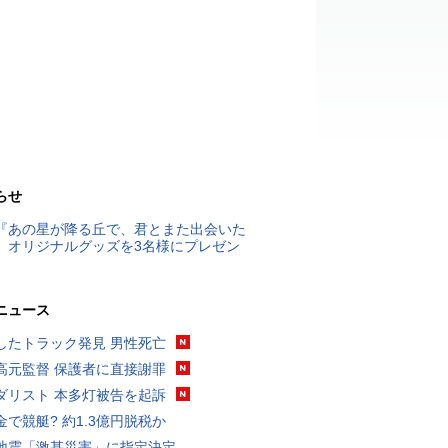
らせ
『あの星が降る丘で、君とまた出会いた
』オリジナルグッズを3名様にプレゼン
ニュース
したトラック発見 男性死亡
高元監督 保護者に直接謝罪
ダリスト 本多灯被告を起訴
金で競艇? 約1.3億円脱税か
地震「激甚災害」に指定決定