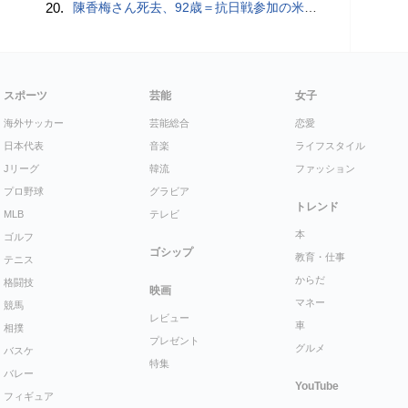
20.
陳香梅さん死去、92歳＝抗日戦参加の米将校の妻、台米関係に影響力
スポーツ
芸能
女子
海外サッカー
芸能総合
恋愛
日本代表
音楽
ライフスタイル
Jリーグ
韓流
ファッション
プロ野球
グラビア
トレンド
MLB
テレビ
本
ゴルフ
ゴシップ
教育・仕事
テニス
からだ
格闘技
映画
マネー
競馬
レビュー
車
相撲
プレゼント
グルメ
バスケ
特集
バレー
YouTube
フィギュア