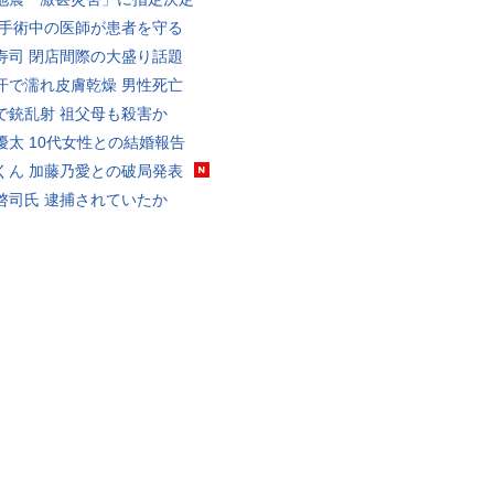
 手術中の医師が患者を守る
寿司 閉店間際の大盛り話題
汗で濡れ皮膚乾燥 男性死亡
で銃乱射 祖父母も殺害か
優太 10代女性との結婚報告
くん 加藤乃愛との破局発表
啓司氏 逮捕されていたか