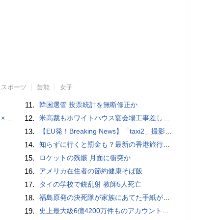
スポーツ
芸能
女子
11.
韓国選管 投票統計を無断修正か
でみた
12.
米高裁もホワイトハウス宴会場工事差し止め
13.
【EU発！Breaking News】「taxi2」撮影中スタントシーンでカメラマンが死亡、有罪へ（フランス）
14.
知らずに行くと罰金も？最新の香港旅行で「絶対にやってはいけない」20のルール
15.
ロケットの残骸 月面に衝突か
16.
アメリカ在住者の節約健康そば飯
17.
タイの学校で銃乱射 教師5人死亡
18.
福島原発の決死隊が家族にあてた手紙が感動を呼ぶ＝香港
19.
史上最大級6億4200万件ものアカウント情報が流出してダークウェブで販売、サイト側は流出を把握せず