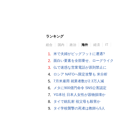
ランキング
総合
国内
政治
海外
経済
IT
1.
米で夫婦がビッグフットに遭遇?
2.
面白い要素を全部乗せ、ローグライク×デッキ構築×パーティ制RPGの「Chrono Ark」を遊ん
3.
仏で迷惑な営業電話が原則禁止に
4.
ロシア NATOへ限定攻撃も 米分析
5.
7月米雇用 就業者数が2.3万人減
6.
メタに900億円命令 SNS公害認定
7.
YG本社 日本人女性が器物損壊か
8.
タイで銃乱射 祖父母も殺害か
9.
タイ学校襲撃の死者は教師ら5人