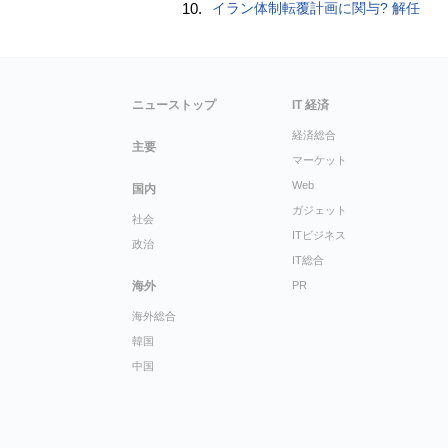
10.
イラン体制転覆計画に関与? 解任
ニューストップ
IT 経済
経済総合
主要
マーケット
Web
国内
ガジェット
社会
ITビジネス
政治
IT総合
海外
PR
海外総合
韓国
中国