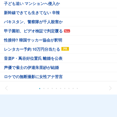
子ども追い マンションへ侵入か
新幹線できても生きてない 辛辣
パキスタン、警察隊が千人殺害か
甲子園初、ビデオ検証で判定覆る
性接待? 韓国サッカー協会が釈明
レンタカー予約 10万円分当たる
音楽P・蔦谷好位置氏 離婚を公表
声優で雀士の伊達朱里紗が結婚
ロケでの無断撮影に女性アナ苦言