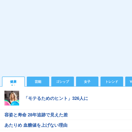
健康
芸能
ゴシップ
女子
トレンド
Y
「モテるためのヒント」326人に
容姿と寿命 28年追跡で見えた差
あたりめ 血糖値を上げない理由