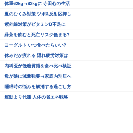
体重62kg→82kgに 寺田心の生活
夏のむくみ対策 ツボ&反射区押し
紫外線対策がビタミンD不足に
緑茶を飲むと死亡リスク低まる?
ヨーグルト いつ食べたらいい?
休みだが疲れる 隠れ疲労対策は
内科医が低糖質麺を食べ比べ検証
母が娘に減量強要→家庭内別居へ
睡眠時の悩みを解消する過ごし方
運動より代謝 人体の省エネ戦略