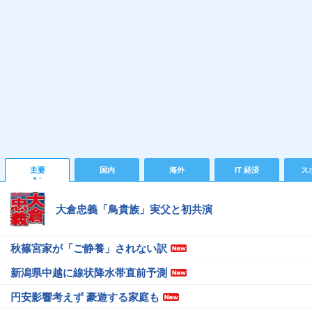
主要
国内
海外
IT 経済
ス
大倉忠義「鳥貴族」実父と初共演
秋篠宮家が「ご静養」されない訳
新潟県中越に線状降水帯直前予測
円安影響考えず 豪遊する家庭も