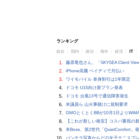
ランキング
総合
国内
政治
海外
経済
IT
1.
藤原竜也さん、「SKYSEA Client View」新CMで「AI労務改善」をアピール 働き方をAIが分析したら「すぐに休んで」と
2.
iPhone高騰 ペイディで月払い
3.
ワイモバイル 単身割引は1年限定
4.
ドコモ U15向け新プラン発表
5.
ドコモ 台風13号で通信障害発生
6.
米議員ら 山火事賭けに規制要求
7.
GMOとくとくBBが10月1日よりWiMAXなど月額605円値上げ！全6種の重要変更を徹
8.
【これが新しい格安】コスパ重視の新CPUを搭載した「 Beelink EQi Wildcat Lake Core 3 304」をレビューします。なんと10G LANも
9.
米Bose、第2世代「QuietComfort」発表 ノイキャン強化、メガネ着用時の低下
10.
パンチラ写真からどの女子テニスプレーヤーのものなのか当てるクイズ「Tennis Upski