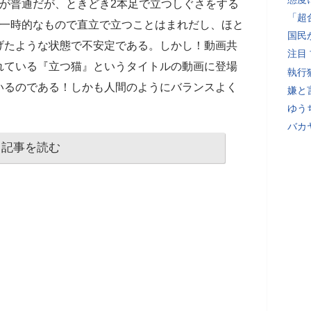
が普通だが、ときどき2本足で立つしぐさをする
「超
も一時的なもので直立で立つことはまれだし、ほと
国民
げたような状態で不安定である。しかし！動画共
注目
れている『立つ猫』というタイトルの動画に登場
執行
いるのである！しかも人間のようにバランスよく
嫌と
ゆう
バカ
記事を読む