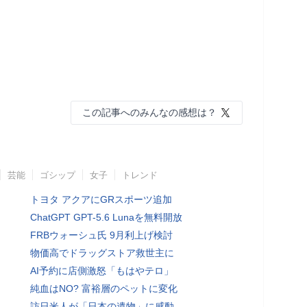
この記事へのみんなの感想は？
芸能
ゴシップ
女子
トレンド
トヨタ アクアにGRスポーツ追加
ChatGPT GPT-5.6 Lunaを無料開放
FRBウォーシュ氏 9月利上げ検討
物価高でドラッグストア救世主に
AI予約に店側激怒「もはやテロ」
純血はNO? 富裕層のペットに変化
訪日米人が「日本の遺物」に感動