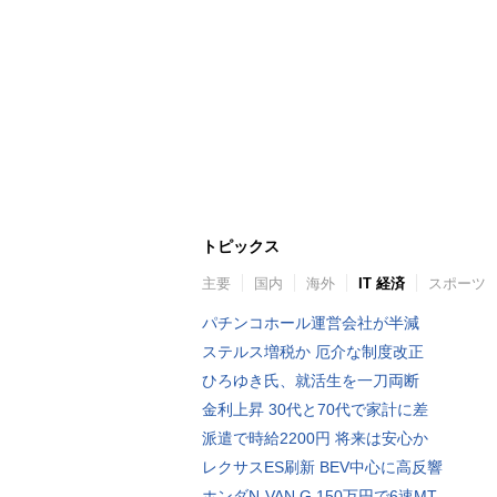
トピックス
主要
国内
海外
IT 経済
スポーツ
パチンコホール運営会社が半減
ステルス増税か 厄介な制度改正
ひろゆき氏、就活生を一刀両断
金利上昇 30代と70代で家計に差
派遣で時給2200円 将来は安心か
レクサスES刷新 BEV中心に高反響
ホンダN-VAN G 150万円で6速MT