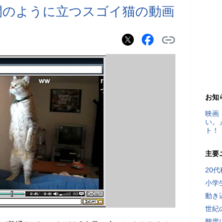
間のように立つスゴイ猫の動画
お知
映画
い。
ト！
主要
20
小学
動き
世紀
態度