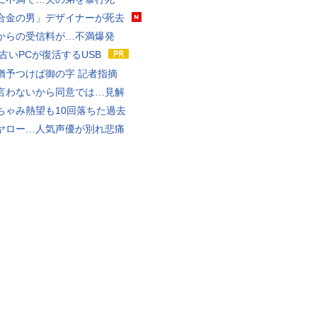
合金の男」デザイナーが死去
からの受信料が…不満爆発
 古いPCが復活するUSB
猶予つけば御の字 記者指摘
言わないから同意では…見解
ちゃみ熱望も10回落ちた過去
ヤロー…人気声優が別れ悲痛