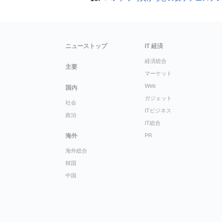
ニューストップ
IT 経済
経済総合
主要
マーケット
Web
国内
ガジェット
社会
ITビジネス
政治
IT総合
海外
PR
海外総合
韓国
中国