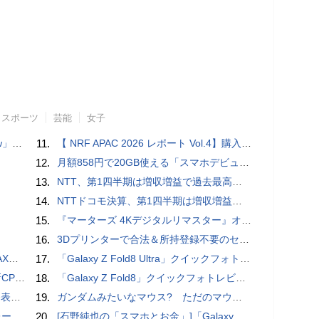
スポーツ
芸能
女子
言われる？
11.
【 NRF APAC 2026 レポート Vol.4】購入の瞬間に眠る価値 Transaction Momentとリテールの次の成長戦略
12.
月額858円で20GB使える「スマホデビュープラン U15」ドコモが提供、ahamoも割引になる親子割も
13.
NTT、第1四半期は増収増益で過去最高 IOWNや分散GPUの取り組みを説明
14.
NTTドコモ決算、第1四半期は増収増益 通信収入に底打ちの兆し、金融・AIを強化
15.
『マーターズ 4Kデジタルリマスター』オールナイト上映、鬼畜な併映作品が決定 全部観たら“生還証”をプレゼント［ホラー通信］
16.
3Dプリンターで合法＆所持登録不要のセミオートマチック銃を自作、発砲試験にも成功した猛者が登場
底解説
17.
「Galaxy Z Fold8 Ultra」クイックフォトレビュー
搭載していますよ
18.
「Galaxy Z Fold8」クイックフォトレビュー
を抑制
19.
ガンダムみたいなマウス? ただのマウスとは違うのだよ1944通りの形状に変更できる驚異のマウス
rts」
20.
[石野純也の「スマホとお金」]「Galaxy Z Fold7／Flip7」発表、注目したいソフトバンクの価格攻勢