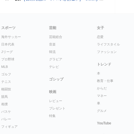
スポーツ
芸能
女子
海外サッカー
芸能総合
恋愛
日本代表
音楽
ライフスタイル
Jリーグ
韓流
ファッション
プロ野球
グラビア
トレンド
MLB
テレビ
本
ゴルフ
ゴシップ
教育・仕事
テニス
からだ
格闘技
映画
マネー
競馬
レビュー
車
相撲
プレゼント
グルメ
バスケ
特集
バレー
YouTube
フィギュア