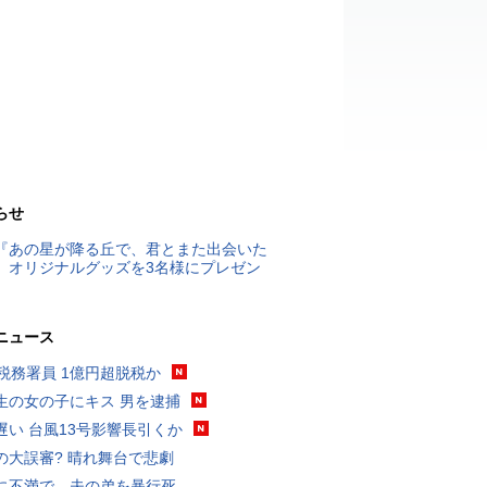
らせ
『あの星が降る丘で、君とまた出会いた
』オリジナルグッズを3名様にプレゼン
ニュース
代税務署員 1億円超脱税か
生の女の子にキス 男を逮捕
遅い 台風13号影響長引くか
の大誤審? 晴れ舞台で悲劇
に不満で…夫の弟を暴行死