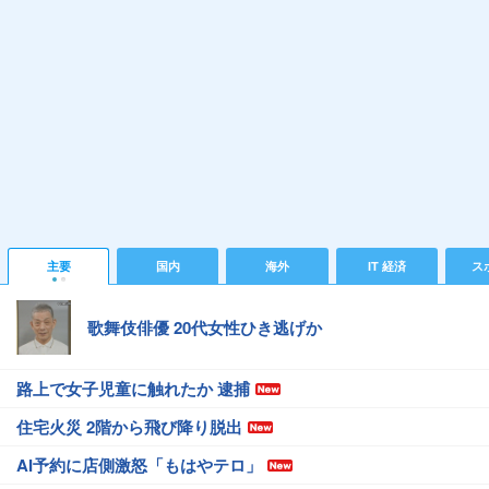
主要
国内
海外
IT 経済
ス
歌舞伎俳優 20代女性ひき逃げか
路上で女子児童に触れたか 逮捕
住宅火災 2階から飛び降り脱出
AI予約に店側激怒「もはやテロ」