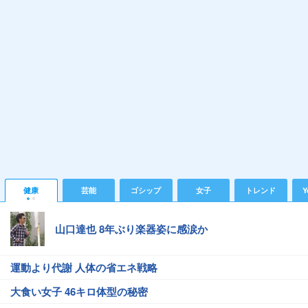
健康
芸能
ゴシップ
女子
トレンド
Y
山口達也 8年ぶり楽器姿に感涙か
運動より代謝 人体の省エネ戦略
大食い女子 46キロ体型の秘密