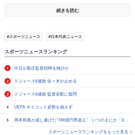
続きを読む
#スポーツニュース
#日本代表ニュース
スポーツニュースランキング
中日が新庄監督招聘を検討か
1
ドジャース6連敗 佐々木が止める
2
ドジャース6連敗 監督采配に疑問
3
UEFA ボイコット姿勢を崩さず
4
岡本和真が成し遂げた“788億円男超え” いつのまにか「3位」…見据える球団記録更新
5
スポーツニュースランキングをもっと見る