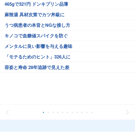
465gで321円 ドンキプリン品薄
麻辣湯 具材次第でカツ丼級に
うつ病患者の本音とNGな接し方
キノコで血糖値スパイクを防ぐ
メンタルに良い影響を与える趣味
「モテるためのヒント」326人に
容姿と寿命 28年追跡で見えた差