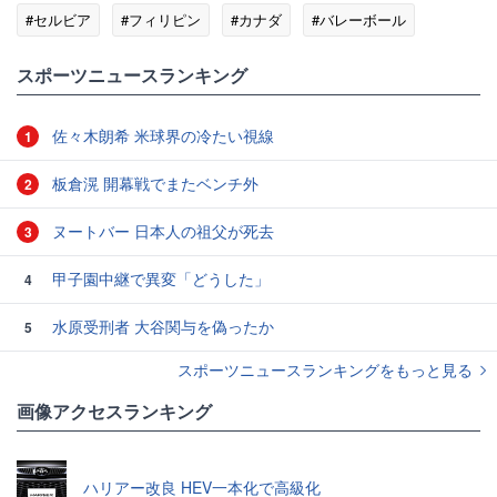
#セルビア
#フィリピン
#カナダ
#バレーボール
スポーツニュースランキング
佐々木朗希 米球界の冷たい視線
1
板倉滉 開幕戦でまたベンチ外
2
ヌートバー 日本人の祖父が死去
3
甲子園中継で異変「どうした」
4
水原受刑者 大谷関与を偽ったか
5
スポーツニュースランキングをもっと見る
画像アクセスランキング
ハリアー改良 HEV一本化で高級化