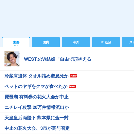
主要
国内
海外
IT 経済
ス
WEST.のW結婚「自由で頭抱える」
冷蔵庫遺体 タオル詰め窒息死か
ペットのヤギをクマが食べたか
琵琶湖 有料券の花火大会が中止
ニチレイ攻撃 20万件情報流出か
天皇皇后両陛下 熊本県に金一封
中止の花火大会、3市が関与否定