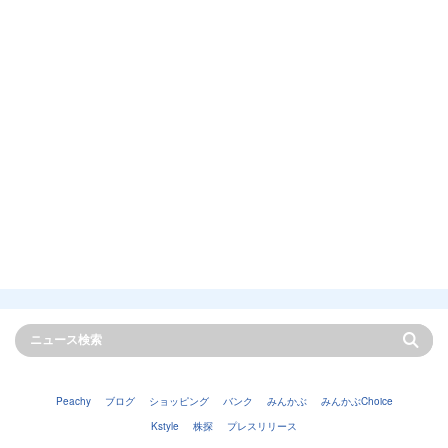
Peachy
ブログ
ショッピング
バンク
みんかぶ
みんかぶChoice
Kstyle
株探
プレスリリース