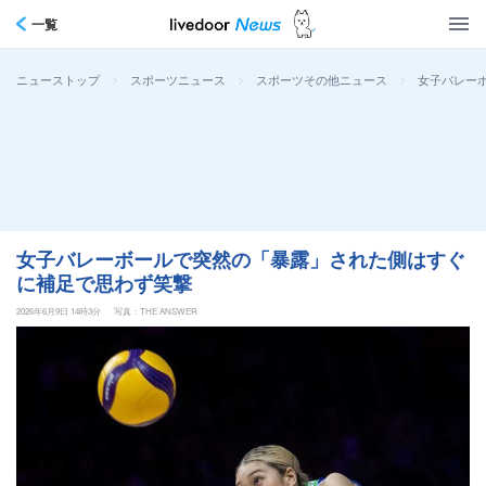
一覧
>
>
>
女子バレー
ニューストップ
スポーツニュース
スポーツその他ニュース
女子バレーボールで突然の「暴露」された側はすぐ
に補足で思わず笑撃
2026年6月9日 14時3分
写真：THE ANSWER