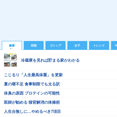
健康
芸能
ゴシップ
女子
トレンド
Y
冷蔵庫を見れば貯まる家かわかる
こじるり「人生最高体重」を更新
夏の寝不足 食事制限でも太る訳
体臭の原因 プロテインの可能性
医師が勧める 猫背解消の体操術
人生台無しに…やめるべき7項目