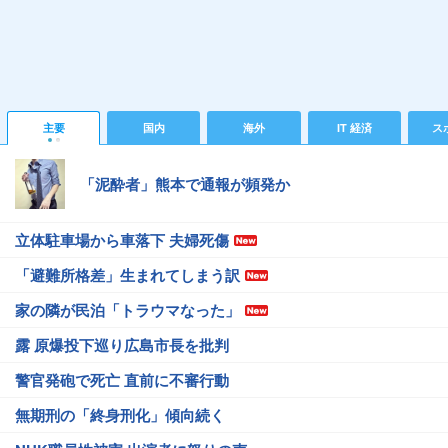
主要
国内
海外
IT 経済
ス
「泥酔者」熊本で通報が頻発か
立体駐車場から車落下 夫婦死傷
「避難所格差」生まれてしまう訳
家の隣が民泊「トラウマなった」
露 原爆投下巡り広島市長を批判
警官発砲で死亡 直前に不審行動
無期刑の「終身刑化」傾向続く