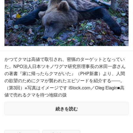
かつてクマは高値で取引され、密猟のターゲットとなってい
た。NPO法人日本ツキノワグマ研究所理事長の米田一彦さん
の著書『家に帰ったらクマがいた』（PHP新書）より、人間
の欲望のためにクマが襲われたエピソードを紹介する――。
（第3回）※写真はイメージです iStock.com／Oleg Elagin■高
値で売れるクマを待つ地獄の扱
続きを読む