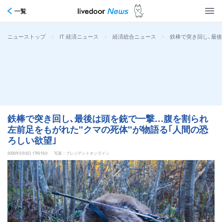
一覧
>
>
>
鉄棒で突き回し､最後
ニューストップ
IT 経済ニュース
経済総合ニュース
鉄棒で突き回し､最後は頭を銃で一撃…腹を割られ
左前足をもがれた"クマの死体"が物語る｢人間の恐
ろしい欲望｣
2026年5月6日 17時15分
写真：プレジデントオンライン