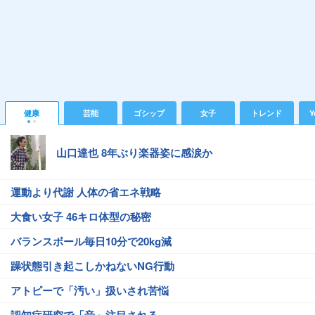
健康
芸能
ゴシップ
女子
トレンド
Y
山口達也 8年ぶり楽器姿に感涙か
運動より代謝 人体の省エネ戦略
大食い女子 46キロ体型の秘密
バランスボール毎日10分で20kg減
躁状態引き起こしかねないNG行動
アトピーで「汚い」扱いされ苦悩