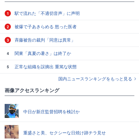
駅で流れた「不適切音声」に声明
1
被爆で子あきらめる 怒った医者
2
斉藤被告の裁判「同意は異常」
3
関東「真夏の暑さ」は終了か
4
正常な組織を誤摘出 重篤な状態
5
国内ニュースランキングをもっと見る
画像アクセスランキング
中日が新庄監督招聘を検討か
重盛さと美、セクシーな日焼け跡チラ見せ