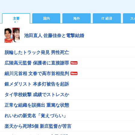
主要
国内
海外
IT 経済
ス
池田直人 佐藤佳奈と電撃結婚
脱輪したトラック発見 男性死亡
広陵高元監督 保護者に直接謝罪
細川元首相 文春で高市首相批判
銀メダリスト 本多灯被告を起訴
タイ学校銃撃 成績でストレスか
正常な組織を誤摘出 重篤な状態
れいわの新党名「覚えづらい」
楽天から死球5個 新庄監督が苦言