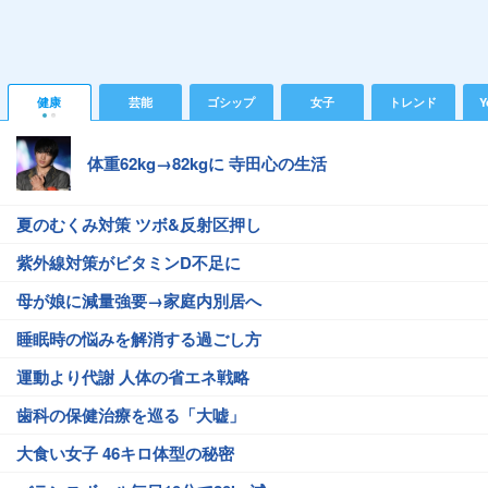
健康
芸能
ゴシップ
女子
トレンド
Y
体重62kg→82kgに 寺田心の生活
夏のむくみ対策 ツボ&反射区押し
紫外線対策がビタミンD不足に
母が娘に減量強要→家庭内別居へ
睡眠時の悩みを解消する過ごし方
運動より代謝 人体の省エネ戦略
歯科の保健治療を巡る「大嘘」
大食い女子 46キロ体型の秘密