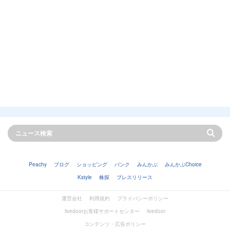
Peachy
ブログ
ショッピング
バンク
みんかぶ
みんかぶChoice
Kstyle
株探
プレスリリース
運営会社
利用規約
プライバシーポリシー
livedoorお客様サポートセンター
livedoor
コンテンツ・広告ポリシー