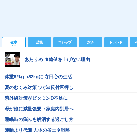
健康
芸能
ゴシップ
女子
トレンド
Y
あたりめ 血糖値を上げない理由
体重62kg→82kgに 寺田心の生活
夏のむくみ対策 ツボ&反射区押し
紫外線対策がビタミンD不足に
母が娘に減量強要→家庭内別居へ
睡眠時の悩みを解消する過ごし方
運動より代謝 人体の省エネ戦略