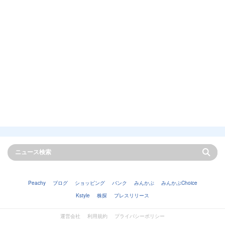
Peachy
ブログ
ショッピング
バンク
みんかぶ
みんかぶChoice
Kstyle
株探
プレスリリース
運営会社
利用規約
プライバシーポリシー