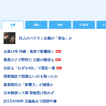
主要
国内
海外
IT 経済
ス
巨人のベテラン左腕が「密会」か
台風13号 沖縄・奄美で影響続く
最悪のクズ野郎だ 父親が陳述も
出廷も「わずか4分」で退廷一幕
商業施設で面識ないJCを殴ったか
森喜朗氏の「影響力」が減退か
日本郵便シス障 荷物受け取れず
計2万4700件 五輪絡みで誹謗中傷