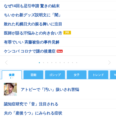
なぜ14回も忌引申請 驚きの結末
ちいかわ新グッズ説明文に「闇」
敗れた札幌日大の振る舞いに注目
医師が語る汗悩みとの向き合い方
有罪でいい 斉藤被告の事件見解
ケンコバ コロナで謎の後遺症
健康
芸能
ゴシップ
女子
トレンド
Y
アトピーで「汚い」扱いされ苦悩
認知症研究で「音」注目される
夫の「産後うつ」にみられる症状