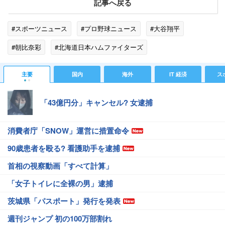
記事へ戻る
#スポーツニュース
#プロ野球ニュース
#大谷翔平
#朝比奈彩
#北海道日本ハムファイターズ
主要
国内
海外
IT 経済
ス
「43億円分」キャンセル? 女逮捕
消費者庁「SNOW」運営に措置命令
90歳患者を殴る? 看護助手を逮捕
首相の視察動画「すべて計算」
「女子トイレに全裸の男」逮捕
茨城県「パスポート」発行を発表
週刊ジャンプ 初の100万部割れ