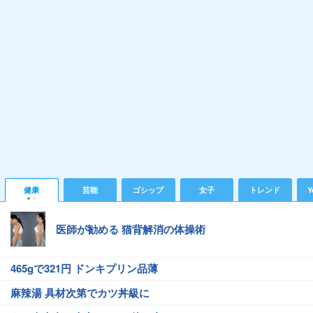
健康
芸能
ゴシップ
女子
トレンド
Y
医師が勧める 猫背解消の体操術
465gで321円 ドンキプリン品薄
麻辣湯 具材次第でカツ丼級に