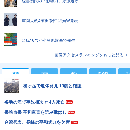
森喜朗氏の「影響力」が減退か
重岡大毅&濱田崇裕 結婚W発表
台風16号が小笠原近海で発生
画像アクセスランキングをもっと見る
主要
国内
海外
IT 経済
ス
槍ヶ岳で遺体発見 19歳と確認
各地の海で事故相次ぐ 4人死亡
長崎市長 平和宣言を読み飛ばし
台湾代表、長崎の平和式典を欠席