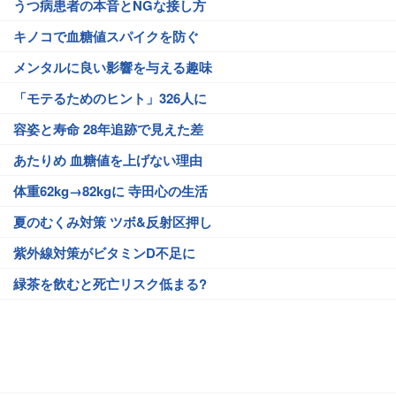
うつ病患者の本音とNGな接し方
キノコで血糖値スパイクを防ぐ
メンタルに良い影響を与える趣味
「モテるためのヒント」326人に
容姿と寿命 28年追跡で見えた差
あたりめ 血糖値を上げない理由
体重62kg→82kgに 寺田心の生活
夏のむくみ対策 ツボ&反射区押し
紫外線対策がビタミンD不足に
緑茶を飲むと死亡リスク低まる?