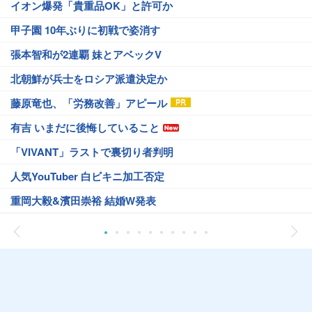
イオン爆発「貴重品OK」と許可か
甲子園 10年ぶりに初戦で姿消す
張本智和が2連覇 妹とアベックV
北朝鮮が兵士をロシア派遣決定か
藤原竜也、「労務改善」アピール
有吉 いまだに後悔していること
「VIVANT」ラストで裏切り者判明
人気YouTuber 白ビキニ加工否定
重岡大毅&濱田崇裕 結婚W発表