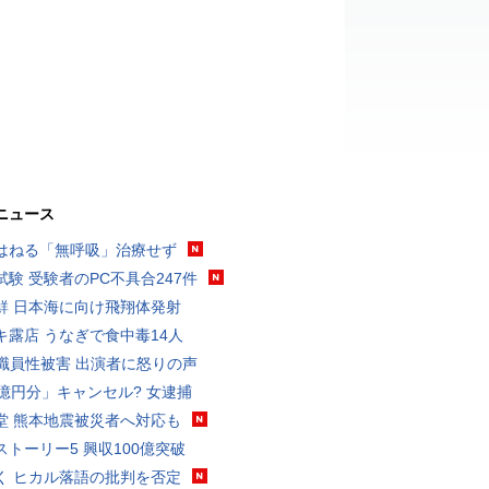
ニュース
はねる「無呼吸」治療せず
試験 受験者のPC不具合247件
鮮 日本海に向け飛翔体発射
キ露店 うなぎで食中毒14人
K職員性被害 出演者に怒りの声
3億円分」キャンセル? 女逮捕
堂 熊本地震被災者へ対応も
ストーリー5 興収100億突破
く ヒカル落語の批判を否定