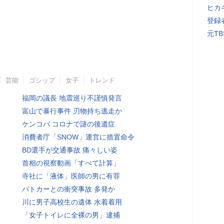
ヒカキ
登録者
元T
芸能
ゴシップ
女子
トレンド
福岡の議長 地震巡り不謹慎発言
富山で暴行事件 刃物持ち逃走か
ケンコバ コロナで謎の後遺症
消費者庁「SNOW」運営に措置命令
BD選手が交通事故 痛々しい姿
首相の視察動画「すべて計算」
寺社に「液体」医師の男に有罪
パトカーとの衝突事故 多発か
川に男子高校生の遺体 水着着用
「女子トイレに全裸の男」逮捕