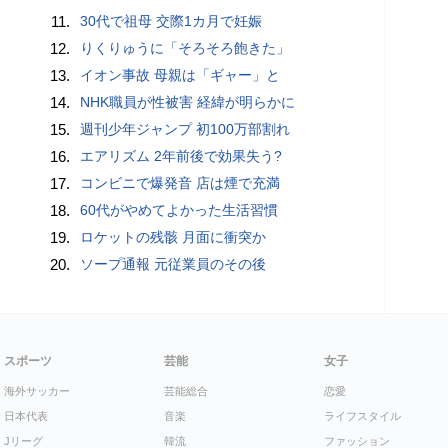
11.
30代で祖母 交際1カ月で妊娠
12.
りくりゅうに「そろそろ飽きた」
13.
イオン事故 母親は「ギャー」と
14.
NHK職員が性被害 経緯が明らかに
15.
週刊少年ジャンプ 初100万部割れ
16.
エアリズム 2年前後で効果失う?
17.
コンビニで爆発音 店は煙で充満
18.
60代がやめてよかった生活習慣
19.
ロケットの残骸 月面に衝突か
20.
ソープ通報 元従業員のその後
スポーツ
芸能
女子
海外サッカー
芸能総合
恋愛
日本代表
音楽
ライフスタイル
Jリーグ
韓流
ファッション