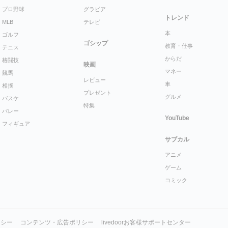
プロ野球
グラビア
トレンド
MLB
テレビ
本
ゴルフ
ゴシップ
教育・仕事
テニス
からだ
格闘技
映画
マネー
競馬
レビュー
車
相撲
プレゼント
グルメ
バスケ
特集
バレー
YouTube
フィギュア
サブカル
アニメ
ゲーム
コミック
リシー
コンテンツ・広告ポリシー
livedoorお客様サポートセンター