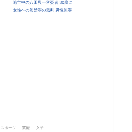
逃亡中の八田與一容疑者 30歳に
女性への監禁罪の裁判 男性無罪
スポーツ
芸能
女子