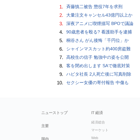
1.
斉藤慎二被告 懲役7年を求刑
2.
大量注文キャンセル43億円以上か
3.
深夜アニメに喫煙描写 BPOで議論
4.
90歳患者を殴る? 看護助手を逮捕
5.
桐谷さん がん後悔「千円位」か
6.
シャインマスカット約400房盗難
7.
高校生の信子 勉強中の姿を公開
8.
客を閉め出します SAで徹底対策
9.
ハビタ社長 2人死亡後に写真削除
10.
セクシー女優の寄付報告 中傷も
ニューストップ
IT 経済
経済総合
主要
マーケット
Web
国内