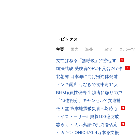
トピックス
主要
国内
海外
IT 経済
スポーツ
女性はねる「無呼吸」治療せず
司法試験 受験者のPC不具合247件
北朝鮮 日本海に向け飛翔体発射
ドンキ露店 うなぎで食中毒14人
NHK職員性被害 出演者に怒りの声
「43億円分」キャンセル? 女逮捕
任天堂 熊本地震被災者へ対応も
トイストーリー5 興収100億突破
志らく ヒカル落語の批判を否定
ヒカキン ONICHA1.4万本を支援