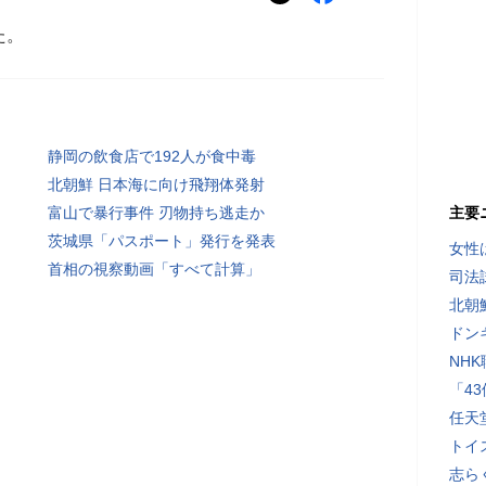
た。
静岡の飲食店で192人が食中毒
北朝鮮 日本海に向け飛翔体発射
富山で暴行事件 刃物持ち逃走か
主要
茨城県「パスポート」発行を発表
女性
首相の視察動画「すべて計算」
司法
北朝
ドン
NH
「4
任天
トイ
志ら