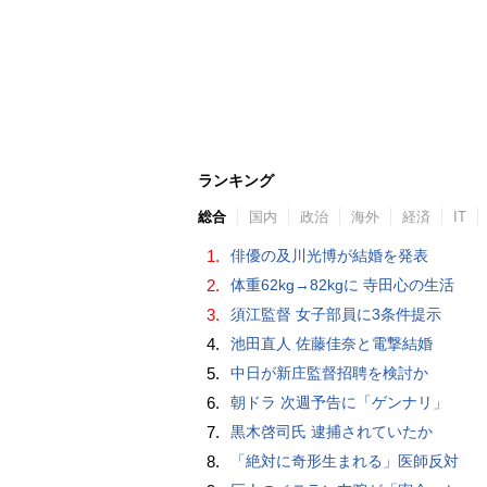
ランキング
総合
国内
政治
海外
経済
IT
1.
俳優の及川光博が結婚を発表
2.
体重62kg→82kgに 寺田心の生活
3.
須江監督 女子部員に3条件提示
4.
池田直人 佐藤佳奈と電撃結婚
5.
中日が新庄監督招聘を検討か
6.
朝ドラ 次週予告に「ゲンナリ」
7.
黒木啓司氏 逮捕されていたか
8.
「絶対に奇形生まれる」医師反対