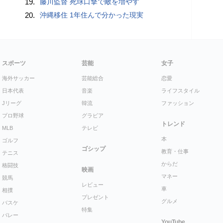
19.
藤川監督 死球口撃で敵を増やす
20.
沖縄移住 1年住んで分かった現実
スポーツ
芸能
女子
海外サッカー
芸能総合
恋愛
日本代表
音楽
ライフスタイル
Jリーグ
韓流
ファッション
プロ野球
グラビア
トレンド
MLB
テレビ
本
ゴルフ
ゴシップ
教育・仕事
テニス
からだ
格闘技
映画
マネー
競馬
レビュー
車
相撲
プレゼント
グルメ
バスケ
特集
バレー
YouTube