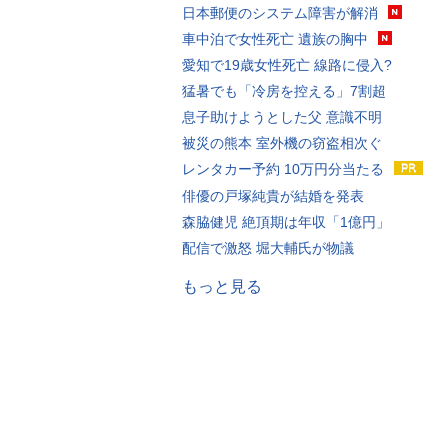
日本郵便のシステム障害が解消
車中泊で女性死亡 遺族の胸中
愛知で19歳女性死亡 線路に侵入?
猛暑でも「冷房を控える」7割超
息子助けようとした父 意識不明
被災の熊本 室外機の窃盗相次ぐ
レンタカー予約 10万円分当たる
俳優の戸塚純貴が結婚を発表
森脇健児 絶頂期は年収「1億円」
配信で激怒 堀大輔氏が物議
もっと見る