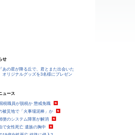
らせ
『あの星が降る丘で、君とまた出会いた
』オリジナルグッズを3名様にプレゼン
ニュース
歳国税職員が脱税か 懲戒免職
の被災地で「火事場泥棒」か
郵便のシステム障害が解消
泊で女性死亡 遺族の胸中
で19歳女性死亡 線路に侵入?