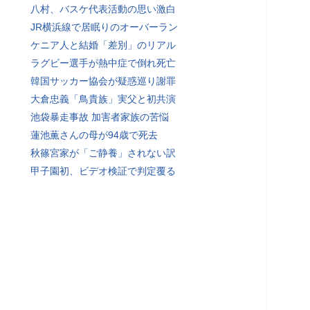
八村、バスケ代表活動の思い激白
JR横浜線で居眠りのオーバーラン
ケニア人と結婚「差別」のリアル
ラグビー選手が熱中症で倒れ死亡
韓国サッカー協会が疑惑巡り謝罪
大倉忠義「鳥貴族」実父と初共演
池袋暴走事故 加害者家族の苦悩
蓮池薫さんの母が94歳で死去
秋篠宮家が「ご静養」されない訳
甲子園初、ビデオ検証で判定覆る