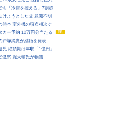
でも「冷房を控える」7割超
助けようとした父 意識不明
の熊本 室外機の窃盗相次ぐ
タカー予約 10万円分当たる
の戸塚純貴が結婚を発表
健児 絶頂期は年収「1億円」
で激怒 堀大輔氏が物議