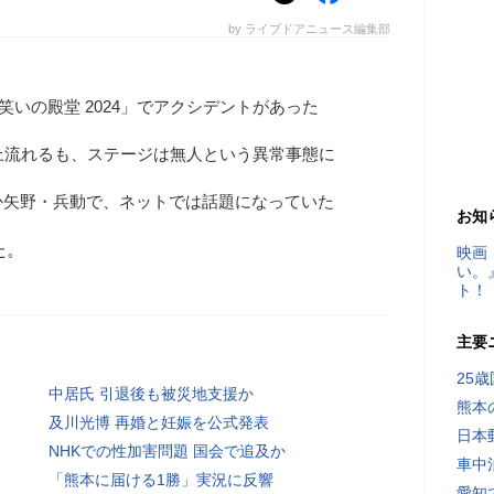
by ライブドアニュース編集部
笑いの殿堂 2024」でアクシデントがあった
上流れるも、ステージは無人という異常事態に
か矢野・兵動で、ネットでは話題になっていた
お知
た。
映画
い。
ト！
主要
25
中居氏 引退後も被災地支援か
熊本
及川光博 再婚と妊娠を公式発表
日本
NHKでの性加害問題 国会で追及か
車中
「熊本に届ける1勝」実況に反響
愛知