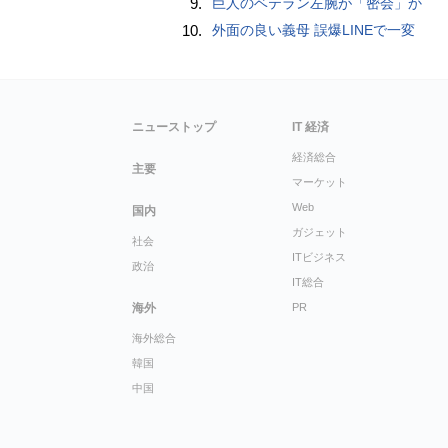
9.
巨人のベテラン左腕が「密会」か
10.
外面の良い義母 誤爆LINEで一変
ニューストップ
IT 経済
経済総合
主要
マーケット
Web
国内
ガジェット
社会
ITビジネス
政治
IT総合
海外
PR
海外総合
韓国
中国