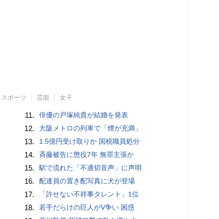
スポーツ
芸能
女子
11.
俳優の戸塚純貴が結婚を発表
12.
大阪メトロの列車で「煙が充満」
13.
1.5億円受け取りか 国税職員処分
14.
斉藤被告に懲役7年 無罪主張か
15.
駅で流れた「不適切音声」に声明
16.
配達員の置き配写真に犬が登場
17.
「許せない不祥事タレント」1位
18.
若手だらけの巨人がV争い 困惑